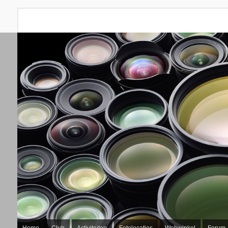
Home
Club
Activiteiten
Fotolocaties
Webwinkel
Forum