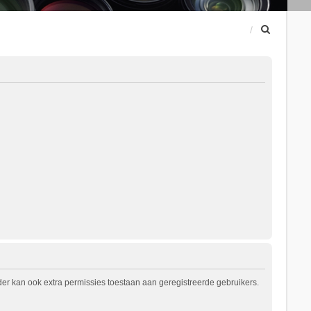
Z
o
e
k
er kan ook extra permissies toestaan aan geregistreerde gebruikers.