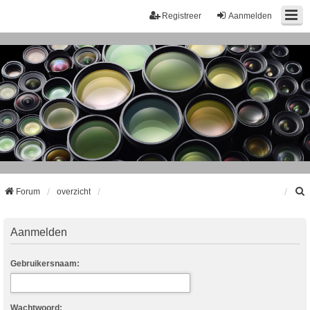
Registreer
Aanmelden
Forum
overzicht
k
Aanmelden
Gebruikersnaam:
Wachtwoord: