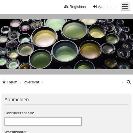
Registreer
Aanmelden
Forum
overzicht
k
Aanmelden
Gebruikersnaam:
Wachtwoord: