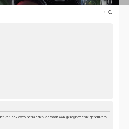
Z
o
e
k
er kan ook extra permissies toestaan aan geregistreerde gebruikers.