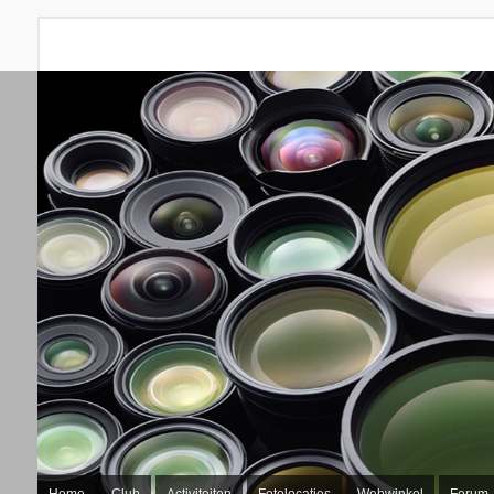
Home
Club
Activiteiten
Fotolocaties
Webwinkel
Forum