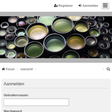
Registreer
Aanmelden
Forum
overzicht
k
Aanmelden
Gebruikersnaam:
Wachtwoord: