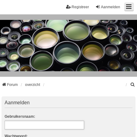
Registreer
Aanmelden
Forum
overzicht
k
Aanmelden
Gebruikersnaam:
Wachtwoord: