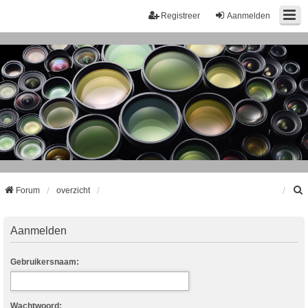
Registreer
Aanmelden
Forum
overzicht
k
Aanmelden
Gebruikersnaam:
Wachtwoord: