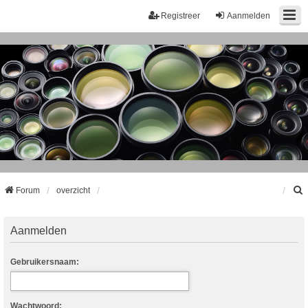
Registreer
Aanmelden
Forum
overzicht
k
Aanmelden
Gebruikersnaam:
Wachtwoord: