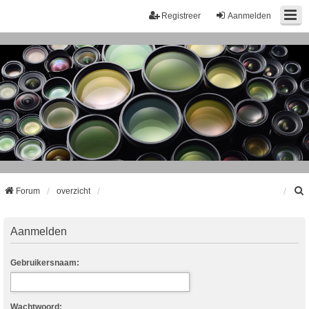
Registreer
Aanmelden
Forum
overzicht
k
Aanmelden
Gebruikersnaam:
Wachtwoord: