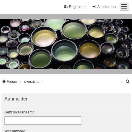
Registreer
Aanmelden
Forum
overzicht
k
Aanmelden
Gebruikersnaam:
Wachtwoord: