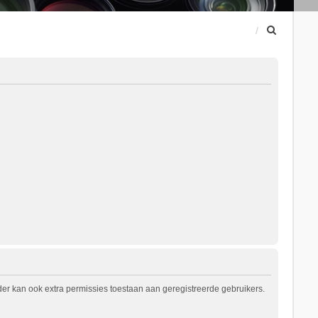
Z
o
e
k
er kan ook extra permissies toestaan aan geregistreerde gebruikers.