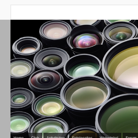
Home
Club
Activiteiten
Fotolocaties
Webwinkel
Forum