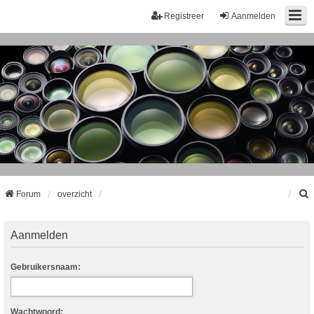
Registreer
Aanmelden
Forum
overzicht
k
Aanmelden
Gebruikersnaam:
Wachtwoord: