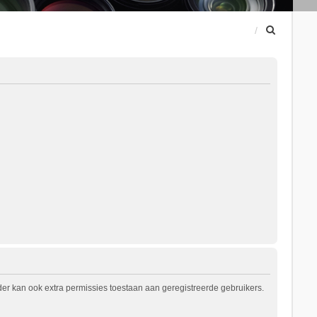
Z
o
e
k
er kan ook extra permissies toestaan aan geregistreerde gebruikers.