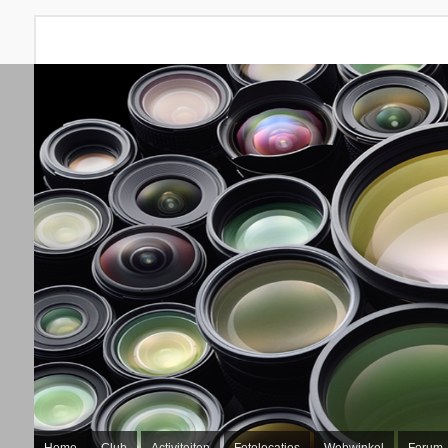
Home
Club
Activiteiten
Fotolocaties
Webwinkel
Forum