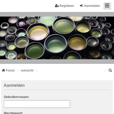
Registreer
Aanmelden
Forum
overzicht
k
Aanmelden
Gebruikersnaam:
Wachtwoord: