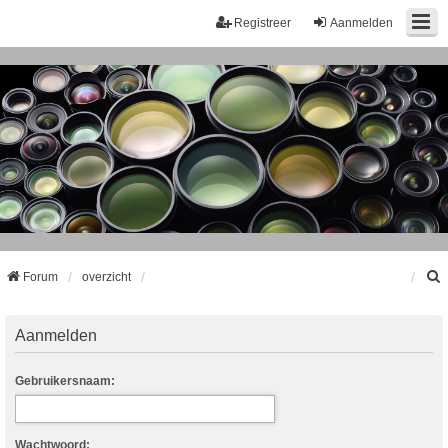
Registreer
Aanmelden
Forum
overzicht
k
Aanmelden
Gebruikersnaam:
Wachtwoord: