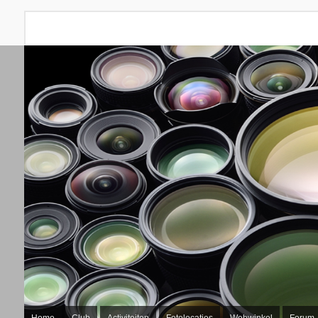
Home
Club
Activiteiten
Fotolocaties
Webwinkel
Forum