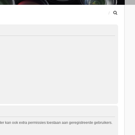
Z
o
e
k
er kan ook extra permissies toestaan aan geregistreerde gebruikers.