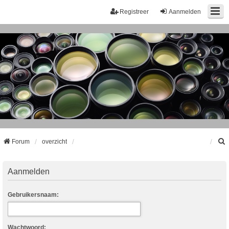
Registreer
Aanmelden
Forum
overzicht
k
Aanmelden
Gebruikersnaam:
Wachtwoord: