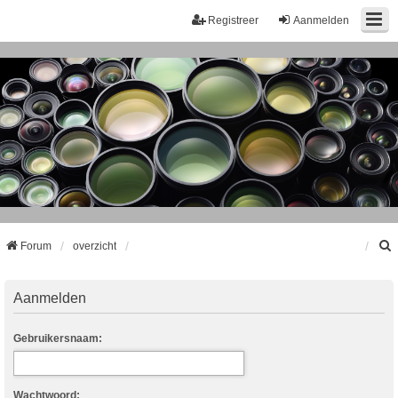
Registreer
Aanmelden
Forum
overzicht
k
Aanmelden
Gebruikersnaam:
Wachtwoord: