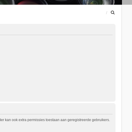
Z
o
e
k
er kan ook extra permissies toestaan aan geregistreerde gebruikers.