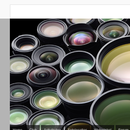
Home
Club
Activiteiten
Fotolocaties
Webwinkel
Forum