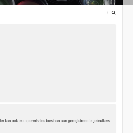
Z
o
e
k
er kan ook extra permissies toestaan aan geregistreerde gebruikers.