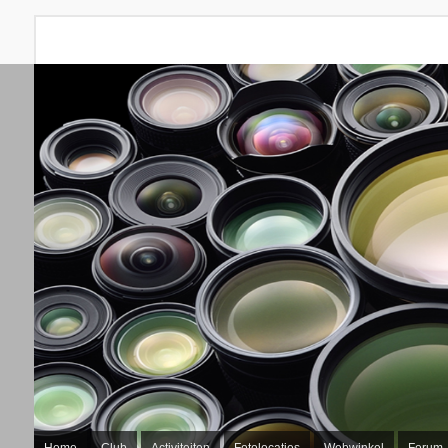
Home
Club
Activiteiten
Fotolocaties
Webwinkel
Forum