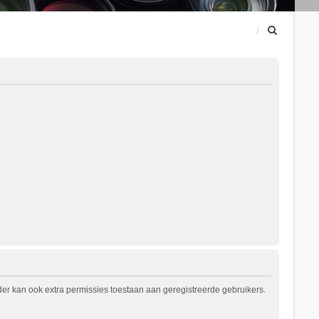
Z
o
e
k
er kan ook extra permissies toestaan aan geregistreerde gebruikers.