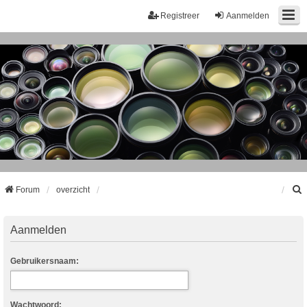
Registreer
Aanmelden
Forum
overzicht
k
Aanmelden
Gebruikersnaam:
Wachtwoord: