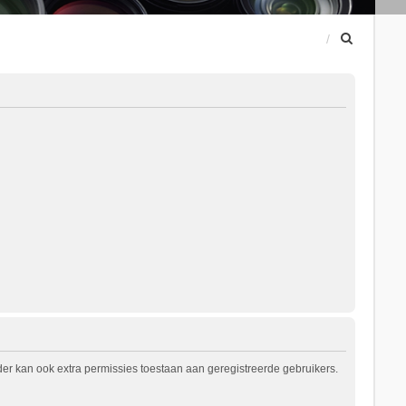
Z
o
e
k
er kan ook extra permissies toestaan aan geregistreerde gebruikers.