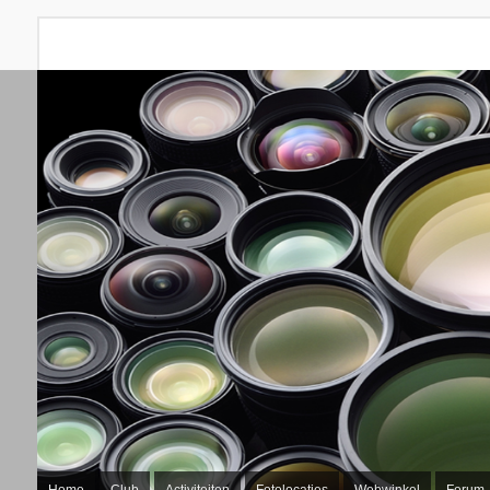
Home
Club
Activiteiten
Fotolocaties
Webwinkel
Forum