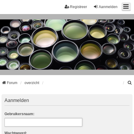
Registreer
Aanmelden
Forum
overzicht
k
Aanmelden
Gebruikersnaam:
Wachtwoord: