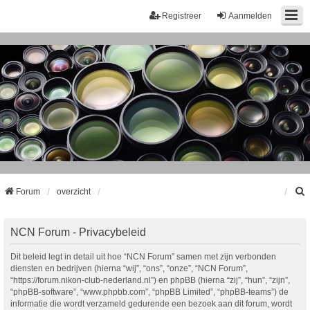
Registreer
Aanmelden
Forum
overzicht
k
NCN Forum - Privacybeleid
Dit beleid legt in detail uit hoe “NCN Forum” samen met zijn verbonden
diensten en bedrijven (hierna “wij”, “ons”, “onze”, “NCN Forum”,
“https://forum.nikon-club-nederland.nl”) en phpBB (hierna “zij”, “hun”, “zijn”,
“phpBB-software”, “www.phpbb.com”, “phpBB Limited”, “phpBB-teams”) de
informatie die wordt verzameld gedurende een bezoek aan dit forum, wordt