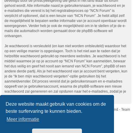
beveiligd door de privacywetgeving die geldt in het land waar dit forum
gehost wordt. Alle informatie naast je gebruikersnaam, je wachtwoord en je
e-mailadres die vereist is bij het registratieproces op “NCN Forum” is
verplicht of optioneel, dat is een keuze van “NCN Forum”. Je hebt altijd zelf
de mogelijkheid te bepalen welke informatie van je account openbaar wordt
weergegeven. Verder heb je ook de mogelijkheid om in te stellen of je de e-
mails die automatisch worden gemaakt door de phpBB-software wil
ontvangen.
Je wachtwoord is versleuteld (en kan niet worden ontsleuteld) waardoor het
op een veilige manier is opgeslagen. Toch is het niet aan te raden dat je
hetzelfde wachtwoord gebruikt op meerdere websites. Je wachtwoord is het
middel waarmee je op je account op “NCN Forum” kan aanmelden, bewaar
het dus veilig en geef het nooit aan iemand van NCN Forum”, phpBB of een
andere derde partij. Als je het wachtwoord van je account bent vergeten, kun
je de “Ik ben mijn wachtwoord vergeten”-optie gebruiken bij het
aanmeldvenster. Dit proces vereist dat je gebruikersnaam en e-mailadres
opgeeft van je gebruikersaccount, waarna de phpBB-software een nieuw
wachtwoord zal genereren en zal opsturen naar het e-mailadres, zodat je je
opnieuw kunt aanmelden.
Deze website maakt gebruik van cookies om de
Nikon Club Nederland - Team
beste surfervaring te kunnen bieden.
Forum
Contact
Meer informatie
Copyright © Nikon Club Nederland 2023