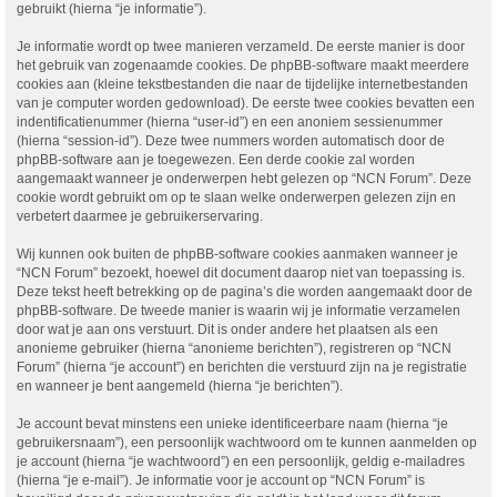
gebruikt (hierna “je informatie”).
Je informatie wordt op twee manieren verzameld. De eerste manier is door
het gebruik van zogenaamde cookies. De phpBB-software maakt meerdere
cookies aan (kleine tekstbestanden die naar de tijdelijke internetbestanden
van je computer worden gedownload). De eerste twee cookies bevatten een
indentificatienummer (hierna “user-id”) en een anoniem sessienummer
(hierna “session-id”). Deze twee nummers worden automatisch door de
phpBB-software aan je toegewezen. Een derde cookie zal worden
aangemaakt wanneer je onderwerpen hebt gelezen op “NCN Forum”. Deze
cookie wordt gebruikt om op te slaan welke onderwerpen gelezen zijn en
verbetert daarmee je gebruikerservaring.
Wij kunnen ook buiten de phpBB-software cookies aanmaken wanneer je
“NCN Forum” bezoekt, hoewel dit document daarop niet van toepassing is.
Deze tekst heeft betrekking op de pagina’s die worden aangemaakt door de
phpBB-software. De tweede manier is waarin wij je informatie verzamelen
door wat je aan ons verstuurt. Dit is onder andere het plaatsen als een
anonieme gebruiker (hierna “anonieme berichten”), registreren op “NCN
Forum” (hierna “je account”) en berichten die verstuurd zijn na je registratie
en wanneer je bent aangemeld (hierna “je berichten”).
Je account bevat minstens een unieke identificeerbare naam (hierna “je
gebruikersnaam”), een persoonlijk wachtwoord om te kunnen aanmelden op
je account (hierna “je wachtwoord”) en een persoonlijk, geldig e-mailadres
(hierna “je e-mail”). Je informatie voor je account op “NCN Forum” is