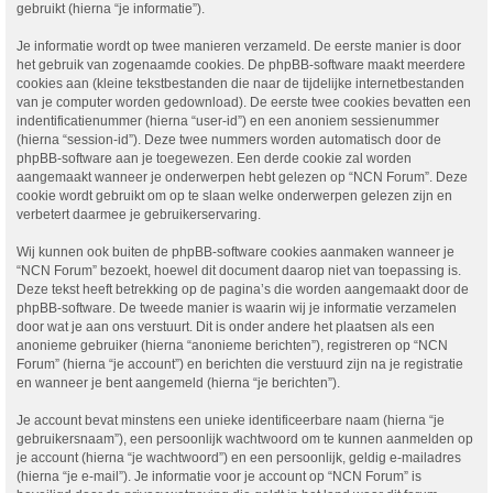
gebruikt (hierna “je informatie”).
Je informatie wordt op twee manieren verzameld. De eerste manier is door
het gebruik van zogenaamde cookies. De phpBB-software maakt meerdere
cookies aan (kleine tekstbestanden die naar de tijdelijke internetbestanden
van je computer worden gedownload). De eerste twee cookies bevatten een
indentificatienummer (hierna “user-id”) en een anoniem sessienummer
(hierna “session-id”). Deze twee nummers worden automatisch door de
phpBB-software aan je toegewezen. Een derde cookie zal worden
aangemaakt wanneer je onderwerpen hebt gelezen op “NCN Forum”. Deze
cookie wordt gebruikt om op te slaan welke onderwerpen gelezen zijn en
verbetert daarmee je gebruikerservaring.
Wij kunnen ook buiten de phpBB-software cookies aanmaken wanneer je
“NCN Forum” bezoekt, hoewel dit document daarop niet van toepassing is.
Deze tekst heeft betrekking op de pagina’s die worden aangemaakt door de
phpBB-software. De tweede manier is waarin wij je informatie verzamelen
door wat je aan ons verstuurt. Dit is onder andere het plaatsen als een
anonieme gebruiker (hierna “anonieme berichten”), registreren op “NCN
Forum” (hierna “je account”) en berichten die verstuurd zijn na je registratie
en wanneer je bent aangemeld (hierna “je berichten”).
Je account bevat minstens een unieke identificeerbare naam (hierna “je
gebruikersnaam”), een persoonlijk wachtwoord om te kunnen aanmelden op
je account (hierna “je wachtwoord”) en een persoonlijk, geldig e-mailadres
(hierna “je e-mail”). Je informatie voor je account op “NCN Forum” is