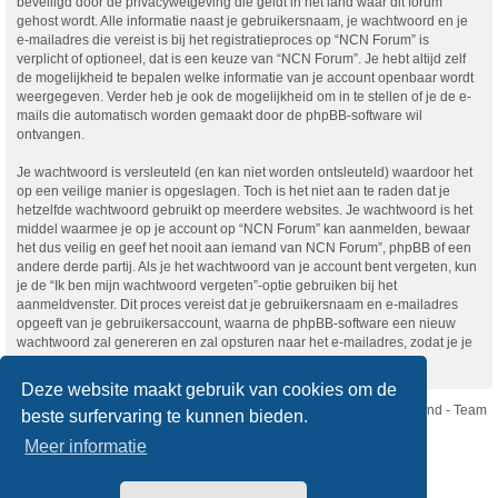
beveiligd door de privacywetgeving die geldt in het land waar dit forum
gehost wordt. Alle informatie naast je gebruikersnaam, je wachtwoord en je
e-mailadres die vereist is bij het registratieproces op “NCN Forum” is
verplicht of optioneel, dat is een keuze van “NCN Forum”. Je hebt altijd zelf
de mogelijkheid te bepalen welke informatie van je account openbaar wordt
weergegeven. Verder heb je ook de mogelijkheid om in te stellen of je de e-
mails die automatisch worden gemaakt door de phpBB-software wil
ontvangen.
Je wachtwoord is versleuteld (en kan niet worden ontsleuteld) waardoor het
op een veilige manier is opgeslagen. Toch is het niet aan te raden dat je
hetzelfde wachtwoord gebruikt op meerdere websites. Je wachtwoord is het
middel waarmee je op je account op “NCN Forum” kan aanmelden, bewaar
het dus veilig en geef het nooit aan iemand van NCN Forum”, phpBB of een
andere derde partij. Als je het wachtwoord van je account bent vergeten, kun
je de “Ik ben mijn wachtwoord vergeten”-optie gebruiken bij het
aanmeldvenster. Dit proces vereist dat je gebruikersnaam en e-mailadres
opgeeft van je gebruikersaccount, waarna de phpBB-software een nieuw
wachtwoord zal genereren en zal opsturen naar het e-mailadres, zodat je je
opnieuw kunt aanmelden.
Deze website maakt gebruik van cookies om de
Nikon Club Nederland - Team
beste surfervaring te kunnen bieden.
Forum
Contact
Meer informatie
Copyright © Nikon Club Nederland 2023