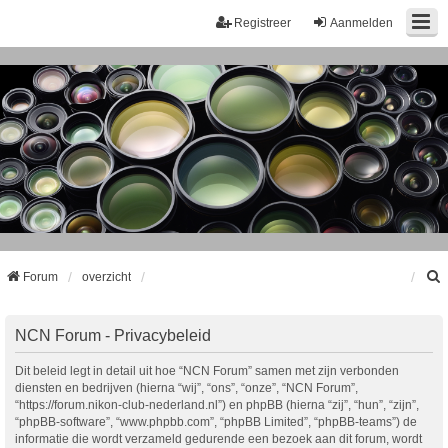
Registreer
Aanmelden
Forum
overzicht
k
NCN Forum - Privacybeleid
Dit beleid legt in detail uit hoe “NCN Forum” samen met zijn verbonden
diensten en bedrijven (hierna “wij”, “ons”, “onze”, “NCN Forum”,
“https://forum.nikon-club-nederland.nl”) en phpBB (hierna “zij”, “hun”, “zijn”,
“phpBB-software”, “www.phpbb.com”, “phpBB Limited”, “phpBB-teams”) de
informatie die wordt verzameld gedurende een bezoek aan dit forum, wordt