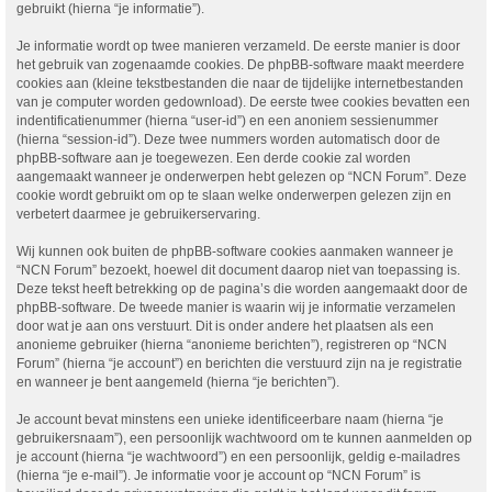
gebruikt (hierna “je informatie”).
Je informatie wordt op twee manieren verzameld. De eerste manier is door
het gebruik van zogenaamde cookies. De phpBB-software maakt meerdere
cookies aan (kleine tekstbestanden die naar de tijdelijke internetbestanden
van je computer worden gedownload). De eerste twee cookies bevatten een
indentificatienummer (hierna “user-id”) en een anoniem sessienummer
(hierna “session-id”). Deze twee nummers worden automatisch door de
phpBB-software aan je toegewezen. Een derde cookie zal worden
aangemaakt wanneer je onderwerpen hebt gelezen op “NCN Forum”. Deze
cookie wordt gebruikt om op te slaan welke onderwerpen gelezen zijn en
verbetert daarmee je gebruikerservaring.
Wij kunnen ook buiten de phpBB-software cookies aanmaken wanneer je
“NCN Forum” bezoekt, hoewel dit document daarop niet van toepassing is.
Deze tekst heeft betrekking op de pagina’s die worden aangemaakt door de
phpBB-software. De tweede manier is waarin wij je informatie verzamelen
door wat je aan ons verstuurt. Dit is onder andere het plaatsen als een
anonieme gebruiker (hierna “anonieme berichten”), registreren op “NCN
Forum” (hierna “je account”) en berichten die verstuurd zijn na je registratie
en wanneer je bent aangemeld (hierna “je berichten”).
Je account bevat minstens een unieke identificeerbare naam (hierna “je
gebruikersnaam”), een persoonlijk wachtwoord om te kunnen aanmelden op
je account (hierna “je wachtwoord”) en een persoonlijk, geldig e-mailadres
(hierna “je e-mail”). Je informatie voor je account op “NCN Forum” is