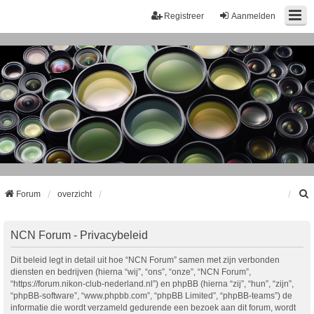
Registreer
Aanmelden
Forum
overzicht
k
NCN Forum - Privacybeleid
Dit beleid legt in detail uit hoe “NCN Forum” samen met zijn verbonden
diensten en bedrijven (hierna “wij”, “ons”, “onze”, “NCN Forum”,
“https://forum.nikon-club-nederland.nl”) en phpBB (hierna “zij”, “hun”, “zijn”,
“phpBB-software”, “www.phpbb.com”, “phpBB Limited”, “phpBB-teams”) de
informatie die wordt verzameld gedurende een bezoek aan dit forum, wordt