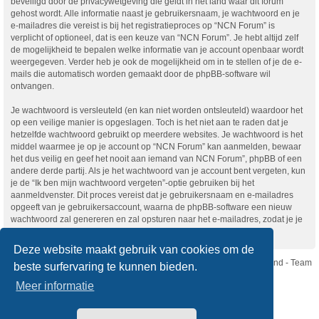
beveiligd door de privacywetgeving die geldt in het land waar dit forum
gehost wordt. Alle informatie naast je gebruikersnaam, je wachtwoord en je
e-mailadres die vereist is bij het registratieproces op “NCN Forum” is
verplicht of optioneel, dat is een keuze van “NCN Forum”. Je hebt altijd zelf
de mogelijkheid te bepalen welke informatie van je account openbaar wordt
weergegeven. Verder heb je ook de mogelijkheid om in te stellen of je de e-
mails die automatisch worden gemaakt door de phpBB-software wil
ontvangen.
Je wachtwoord is versleuteld (en kan niet worden ontsleuteld) waardoor het
op een veilige manier is opgeslagen. Toch is het niet aan te raden dat je
hetzelfde wachtwoord gebruikt op meerdere websites. Je wachtwoord is het
middel waarmee je op je account op “NCN Forum” kan aanmelden, bewaar
het dus veilig en geef het nooit aan iemand van NCN Forum”, phpBB of een
andere derde partij. Als je het wachtwoord van je account bent vergeten, kun
je de “Ik ben mijn wachtwoord vergeten”-optie gebruiken bij het
aanmeldvenster. Dit proces vereist dat je gebruikersnaam en e-mailadres
opgeeft van je gebruikersaccount, waarna de phpBB-software een nieuw
wachtwoord zal genereren en zal opsturen naar het e-mailadres, zodat je je
opnieuw kunt aanmelden.
Deze website maakt gebruik van cookies om de
Nikon Club Nederland - Team
beste surfervaring te kunnen bieden.
Forum
Contact
Meer informatie
Copyright © Nikon Club Nederland 2023