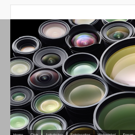
Home
Club
Activiteiten
Fotolocaties
Webwinkel
Forum