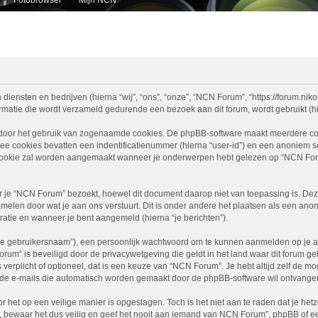
diensten en bedrijven (hierna “wij”, “ons”, “onze”, “NCN Forum”, “https://forum.nikon
atie die wordt verzameld gedurende een bezoek aan dit forum, wordt gebruikt (hier
 door het gebruik van zogenaamde cookies. De phpBB-software maakt meerdere cooki
ee cookies bevatten een indentificatienummer (hierna “user-id”) en een anoniem
ookie zal worden aangemaakt wanneer je onderwerpen hebt gelezen op “NCN Foru
e “NCN Forum” bezoekt, hoewel dit document daarop niet van toepassing is. Deze
melen door wat je aan ons verstuurt. Dit is onder andere het plaatsen als een ano
stratie en wanneer je bent aangemeld (hierna “je berichten”).
je gebruikersnaam”), een persoonlijk wachtwoord om te kunnen aanmelden op je acc
Forum” is beveiligd door de privacywetgeving die geldt in het land waar dit forum g
is verplicht of optioneel, dat is een keuze van “NCN Forum”. Je hebt altijd zelf de 
je de e-mails die automatisch worden gemaakt door de phpBB-software wil ontvange
r het op een veilige manier is opgeslagen. Toch is het niet aan te raden dat je h
ewaar het dus veilig en geef het nooit aan iemand van NCN Forum”, phpBB of een 