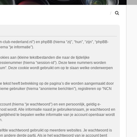
Z
o
e
k
-club-nederland.nl”) en phpBB (hierna “zij”, “hun”, “zijn”, “phpBB-
na “je informatie”).
es aan (kleine tekstbestanden die naar de tijdelijke
 sessienummer (hierna “session-id”). Deze twee nummers worden
m”. Deze cookie wordt gebruikt om op te slaan welke onderwerpen
 tekst heeft betrekking op de pagina’s die worden aangemaakt door
nieme gebruiker (hierna “anonieme berichten”), registreren op “NCN
ount (hierna “je wachtwoord”) en een persoonlijk, geldig e-
ehost wordt. Alle informatie naast je gebruikersnaam, je wachtwoord en
mogelijkheid te bepalen welke informatie van je account openbaar wordt
n.
etzelfde wachtwoord gebruikt op meerdere websites. Je wachtwoord is
andere derde partij. Als je het wachtwoord van je account bent