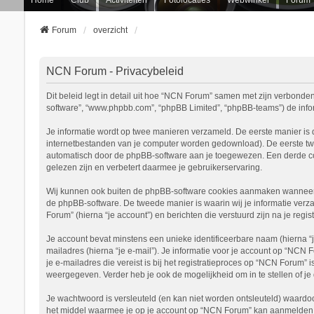
Forum
overzicht
NCN Forum - Privacybeleid
Dit beleid legt in detail uit hoe “NCN Forum” samen met zijn verbonden 
software”, “www.phpbb.com”, “phpBB Limited”, “phpBB-teams”) de inform
Je informatie wordt op twee manieren verzameld. De eerste manier is
internetbestanden van je computer worden gedownload). De eerste tw
automatisch door de phpBB-software aan je toegewezen. Een derde c
gelezen zijn en verbetert daarmee je gebruikerservaring.
Wij kunnen ook buiten de phpBB-software cookies aanmaken wanneer j
de phpBB-software. De tweede manier is waarin wij je informatie verza
Forum” (hierna “je account”) en berichten die verstuurd zijn na je regi
Je account bevat minstens een unieke identificeerbare naam (hierna “
mailadres (hierna “je e-mail”). Je informatie voor je account op “NCN 
je e-mailadres die vereist is bij het registratieproces op “NCN Forum” 
weergegeven. Verder heb je ook de mogelijkheid om in te stellen of 
Je wachtwoord is versleuteld (en kan niet worden ontsleuteld) waardoo
het middel waarmee je op je account op “NCN Forum” kan aanmelden, b