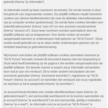
gebruikt (hierna “je informatie”).
Je informatie wordt op twee manieren verzameld. De eerste manier is door
het gebruik van zogenaamde cookies. De phpBB-software maakt meerdere
cookies aan (kleine tekstbestanden die naar de tijdelijke internetbestanden
van je computer worden gedownload). De eerste twee cookies bevatten een
indentificatienummer (hierna “user-id”) en een anoniem sessienummer
(hierna “session-id”). Deze twee nummers worden automatisch door de
phpBB-software aan je toegewezen. Een derde cookie zal worden
aangemaakt wanneer je onderwerpen hebt gelezen op “NCN Forum”. Deze
cookie wordt gebruikt om op te slaan welke onderwerpen gelezen zijn en
verbetert daarmee je gebruikerservaring.
Wij kunnen ook buiten de phpBB-software cookies aanmaken wanneer je
“NCN Forum” bezoekt, hoewel dit document daarop niet van toepassing is.
Deze tekst heeft betrekking op de pagina’s die worden aangemaakt door de
phpBB-software. De tweede manier is waarin wij je informatie verzamelen
door wat je aan ons verstuurt. Dit is onder andere het plaatsen als een
anonieme gebruiker (hierna “anonieme berichten”), registreren op “NCN
Forum” (hierna “je account”) en berichten die verstuurd zijn na je registratie
en wanneer je bent aangemeld (hierna “je berichten”).
Je account bevat minstens een unieke identificeerbare naam (hierna “je
gebruikersnaam”), een persoonlijk wachtwoord om te kunnen aanmelden op
je account (hierna “je wachtwoord”) en een persoonlijk, geldig e-mailadres
(hierna “je e-mail”). Je informatie voor je account op “NCN Forum” is