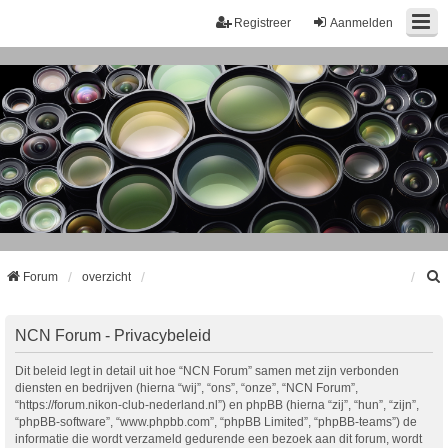
Registreer
Aanmelden
Forum
overzicht
k
NCN Forum - Privacybeleid
Dit beleid legt in detail uit hoe “NCN Forum” samen met zijn verbonden
diensten en bedrijven (hierna “wij”, “ons”, “onze”, “NCN Forum”,
“https://forum.nikon-club-nederland.nl”) en phpBB (hierna “zij”, “hun”, “zijn”,
“phpBB-software”, “www.phpbb.com”, “phpBB Limited”, “phpBB-teams”) de
informatie die wordt verzameld gedurende een bezoek aan dit forum, wordt