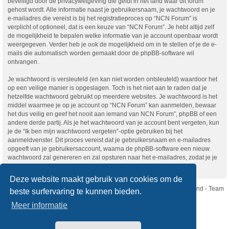
beveiligd door de privacywetgeving die geldt in het land waar dit forum
gehost wordt. Alle informatie naast je gebruikersnaam, je wachtwoord en je
e-mailadres die vereist is bij het registratieproces op “NCN Forum” is
verplicht of optioneel, dat is een keuze van “NCN Forum”. Je hebt altijd zelf
de mogelijkheid te bepalen welke informatie van je account openbaar wordt
weergegeven. Verder heb je ook de mogelijkheid om in te stellen of je de e-
mails die automatisch worden gemaakt door de phpBB-software wil
ontvangen.
Je wachtwoord is versleuteld (en kan niet worden ontsleuteld) waardoor het
op een veilige manier is opgeslagen. Toch is het niet aan te raden dat je
hetzelfde wachtwoord gebruikt op meerdere websites. Je wachtwoord is het
middel waarmee je op je account op “NCN Forum” kan aanmelden, bewaar
het dus veilig en geef het nooit aan iemand van NCN Forum”, phpBB of een
andere derde partij. Als je het wachtwoord van je account bent vergeten, kun
je de “Ik ben mijn wachtwoord vergeten”-optie gebruiken bij het
aanmeldvenster. Dit proces vereist dat je gebruikersnaam en e-mailadres
opgeeft van je gebruikersaccount, waarna de phpBB-software een nieuw
wachtwoord zal genereren en zal opsturen naar het e-mailadres, zodat je je
opnieuw kunt aanmelden.
Deze website maakt gebruik van cookies om de
Nikon Club Nederland - Team
beste surfervaring te kunnen bieden.
Forum
Contact
Meer informatie
Copyright © Nikon Club Nederland 2023