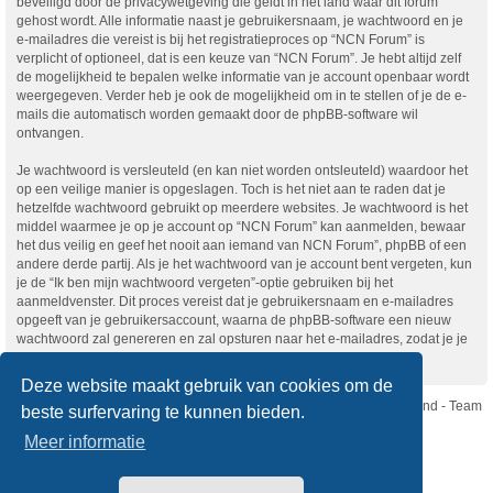
beveiligd door de privacywetgeving die geldt in het land waar dit forum
gehost wordt. Alle informatie naast je gebruikersnaam, je wachtwoord en je
e-mailadres die vereist is bij het registratieproces op “NCN Forum” is
verplicht of optioneel, dat is een keuze van “NCN Forum”. Je hebt altijd zelf
de mogelijkheid te bepalen welke informatie van je account openbaar wordt
weergegeven. Verder heb je ook de mogelijkheid om in te stellen of je de e-
mails die automatisch worden gemaakt door de phpBB-software wil
ontvangen.
Je wachtwoord is versleuteld (en kan niet worden ontsleuteld) waardoor het
op een veilige manier is opgeslagen. Toch is het niet aan te raden dat je
hetzelfde wachtwoord gebruikt op meerdere websites. Je wachtwoord is het
middel waarmee je op je account op “NCN Forum” kan aanmelden, bewaar
het dus veilig en geef het nooit aan iemand van NCN Forum”, phpBB of een
andere derde partij. Als je het wachtwoord van je account bent vergeten, kun
je de “Ik ben mijn wachtwoord vergeten”-optie gebruiken bij het
aanmeldvenster. Dit proces vereist dat je gebruikersnaam en e-mailadres
opgeeft van je gebruikersaccount, waarna de phpBB-software een nieuw
wachtwoord zal genereren en zal opsturen naar het e-mailadres, zodat je je
opnieuw kunt aanmelden.
Deze website maakt gebruik van cookies om de
Nikon Club Nederland - Team
beste surfervaring te kunnen bieden.
Forum
Contact
Meer informatie
Copyright © Nikon Club Nederland 2023