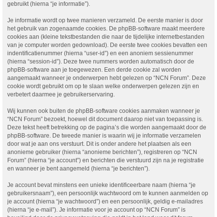
gebruikt (hierna “je informatie”).
Je informatie wordt op twee manieren verzameld. De eerste manier is door
het gebruik van zogenaamde cookies. De phpBB-software maakt meerdere
cookies aan (kleine tekstbestanden die naar de tijdelijke internetbestanden
van je computer worden gedownload). De eerste twee cookies bevatten een
indentificatienummer (hierna “user-id”) en een anoniem sessienummer
(hierna “session-id”). Deze twee nummers worden automatisch door de
phpBB-software aan je toegewezen. Een derde cookie zal worden
aangemaakt wanneer je onderwerpen hebt gelezen op “NCN Forum”. Deze
cookie wordt gebruikt om op te slaan welke onderwerpen gelezen zijn en
verbetert daarmee je gebruikerservaring.
Wij kunnen ook buiten de phpBB-software cookies aanmaken wanneer je
“NCN Forum” bezoekt, hoewel dit document daarop niet van toepassing is.
Deze tekst heeft betrekking op de pagina’s die worden aangemaakt door de
phpBB-software. De tweede manier is waarin wij je informatie verzamelen
door wat je aan ons verstuurt. Dit is onder andere het plaatsen als een
anonieme gebruiker (hierna “anonieme berichten”), registreren op “NCN
Forum” (hierna “je account”) en berichten die verstuurd zijn na je registratie
en wanneer je bent aangemeld (hierna “je berichten”).
Je account bevat minstens een unieke identificeerbare naam (hierna “je
gebruikersnaam”), een persoonlijk wachtwoord om te kunnen aanmelden op
je account (hierna “je wachtwoord”) en een persoonlijk, geldig e-mailadres
(hierna “je e-mail”). Je informatie voor je account op “NCN Forum” is