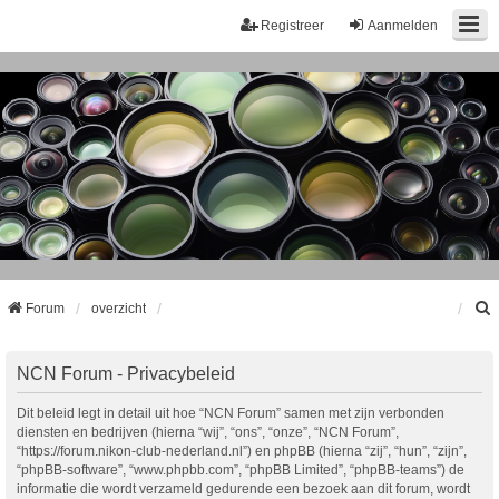
Registreer
Aanmelden
Forum
overzicht
k
NCN Forum - Privacybeleid
Dit beleid legt in detail uit hoe “NCN Forum” samen met zijn verbonden
diensten en bedrijven (hierna “wij”, “ons”, “onze”, “NCN Forum”,
“https://forum.nikon-club-nederland.nl”) en phpBB (hierna “zij”, “hun”, “zijn”,
“phpBB-software”, “www.phpbb.com”, “phpBB Limited”, “phpBB-teams”) de
informatie die wordt verzameld gedurende een bezoek aan dit forum, wordt