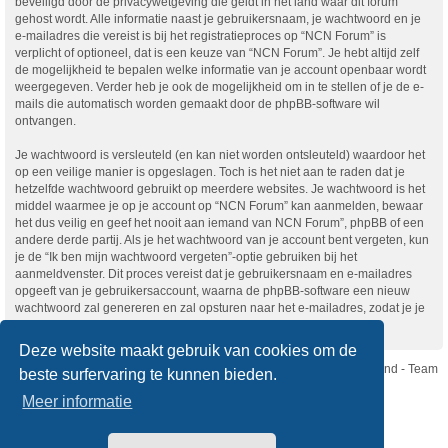
beveiligd door de privacywetgeving die geldt in het land waar dit forum
gehost wordt. Alle informatie naast je gebruikersnaam, je wachtwoord en je
e-mailadres die vereist is bij het registratieproces op “NCN Forum” is
verplicht of optioneel, dat is een keuze van “NCN Forum”. Je hebt altijd zelf
de mogelijkheid te bepalen welke informatie van je account openbaar wordt
weergegeven. Verder heb je ook de mogelijkheid om in te stellen of je de e-
mails die automatisch worden gemaakt door de phpBB-software wil
ontvangen.
Je wachtwoord is versleuteld (en kan niet worden ontsleuteld) waardoor het
op een veilige manier is opgeslagen. Toch is het niet aan te raden dat je
hetzelfde wachtwoord gebruikt op meerdere websites. Je wachtwoord is het
middel waarmee je op je account op “NCN Forum” kan aanmelden, bewaar
het dus veilig en geef het nooit aan iemand van NCN Forum”, phpBB of een
andere derde partij. Als je het wachtwoord van je account bent vergeten, kun
je de “Ik ben mijn wachtwoord vergeten”-optie gebruiken bij het
aanmeldvenster. Dit proces vereist dat je gebruikersnaam en e-mailadres
opgeeft van je gebruikersaccount, waarna de phpBB-software een nieuw
wachtwoord zal genereren en zal opsturen naar het e-mailadres, zodat je je
opnieuw kunt aanmelden.
Deze website maakt gebruik van cookies om de
Nikon Club Nederland - Team
beste surfervaring te kunnen bieden.
Forum
Contact
Meer informatie
Copyright © Nikon Club Nederland 2023