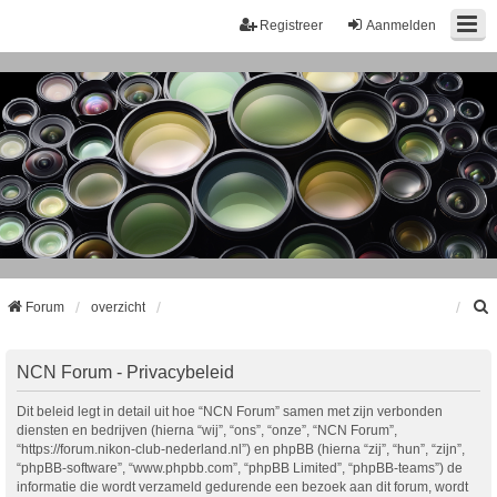
Registreer
Aanmelden
Forum
overzicht
k
NCN Forum - Privacybeleid
Dit beleid legt in detail uit hoe “NCN Forum” samen met zijn verbonden
diensten en bedrijven (hierna “wij”, “ons”, “onze”, “NCN Forum”,
“https://forum.nikon-club-nederland.nl”) en phpBB (hierna “zij”, “hun”, “zijn”,
“phpBB-software”, “www.phpbb.com”, “phpBB Limited”, “phpBB-teams”) de
informatie die wordt verzameld gedurende een bezoek aan dit forum, wordt