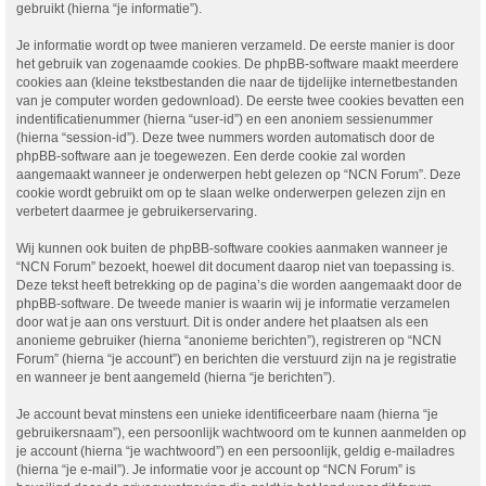
gebruikt (hierna “je informatie”).
Je informatie wordt op twee manieren verzameld. De eerste manier is door
het gebruik van zogenaamde cookies. De phpBB-software maakt meerdere
cookies aan (kleine tekstbestanden die naar de tijdelijke internetbestanden
van je computer worden gedownload). De eerste twee cookies bevatten een
indentificatienummer (hierna “user-id”) en een anoniem sessienummer
(hierna “session-id”). Deze twee nummers worden automatisch door de
phpBB-software aan je toegewezen. Een derde cookie zal worden
aangemaakt wanneer je onderwerpen hebt gelezen op “NCN Forum”. Deze
cookie wordt gebruikt om op te slaan welke onderwerpen gelezen zijn en
verbetert daarmee je gebruikerservaring.
Wij kunnen ook buiten de phpBB-software cookies aanmaken wanneer je
“NCN Forum” bezoekt, hoewel dit document daarop niet van toepassing is.
Deze tekst heeft betrekking op de pagina’s die worden aangemaakt door de
phpBB-software. De tweede manier is waarin wij je informatie verzamelen
door wat je aan ons verstuurt. Dit is onder andere het plaatsen als een
anonieme gebruiker (hierna “anonieme berichten”), registreren op “NCN
Forum” (hierna “je account”) en berichten die verstuurd zijn na je registratie
en wanneer je bent aangemeld (hierna “je berichten”).
Je account bevat minstens een unieke identificeerbare naam (hierna “je
gebruikersnaam”), een persoonlijk wachtwoord om te kunnen aanmelden op
je account (hierna “je wachtwoord”) en een persoonlijk, geldig e-mailadres
(hierna “je e-mail”). Je informatie voor je account op “NCN Forum” is