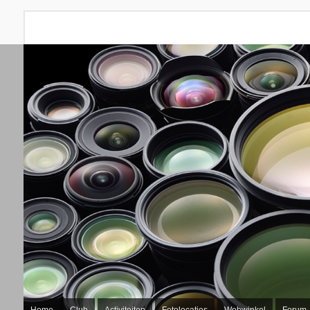
Home
Club
Activiteiten
Fotolocaties
Webwinkel
Forum