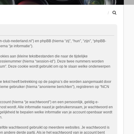
Z
o
e
k
-club-nederland.nl”) en phpBB (hierna “zij”, “hun”, “zijn”, “phpBB-
na “je informatie”).
es aan (kleine tekstbestanden die naar de tijdelijke
 sessienummer (hierna “session-id”). Deze twee nummers worden
m”. Deze cookie wordt gebruikt om op te slaan welke onderwerpen
 tekst heeft betrekking op de pagina’s die worden aangemaakt door
nieme gebruiker (hierna “anonieme berichten”), registreren op “NCN
ount (hierna “je wachtwoord”) en een persoonlijk, geldig e-
ehost wordt. Alle informatie naast je gebruikersnaam, je wachtwoord en
mogelijkheid te bepalen welke informatie van je account openbaar wordt
n.
etzelfde wachtwoord gebruikt op meerdere websites. Je wachtwoord is
andere derde partij. Als je het wachtwoord van je account bent