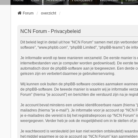
Forum
overzicht
NCN Forum - Privacybeleid
Dit beleid legt in detail uit hoe “NCN Forum” samen met zijn verbonden 
software”, “www.phpbb.com”, “phpBB Limited”, “phpBB-teams”) de inform
Je informatie wordt op twee manieren verzameld. De eerste manier is
internetbestanden van je computer worden gedownload). De eerste tw
automatisch door de phpBB-software aan je toegewezen. Een derde c
gelezen zijn en verbetert daarmee je gebruikerservaring.
Wij kunnen ook buiten de phpBB-software cookies aanmaken wanneer j
de phpBB-software. De tweede manier is waarin wij je informatie verza
Forum” (hierna “je account”) en berichten die verstuurd zijn na je regi
Je account bevat minstens een unieke identificeerbare naam (hierna “
mailadres (hierna “je e-mail”). Je informatie voor je account op “NCN 
je e-mailadres die vereist is bij het registratieproces op “NCN Forum” 
weergegeven. Verder heb je ook de mogelijkheid om in te stellen of 
Je wachtwoord is versleuteld (en kan niet worden ontsleuteld) waardoo
het middel waarmee je op je account op “NCN Forum” kan aanmelden, b