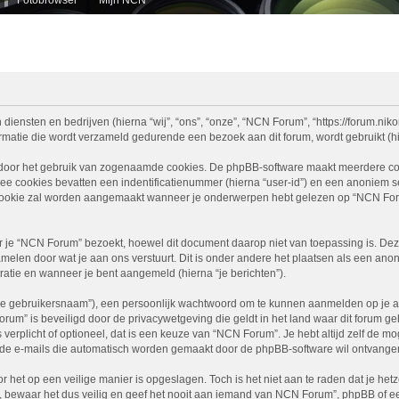
diensten en bedrijven (hierna “wij”, “ons”, “onze”, “NCN Forum”, “https://forum.nikon
atie die wordt verzameld gedurende een bezoek aan dit forum, wordt gebruikt (hier
 door het gebruik van zogenaamde cookies. De phpBB-software maakt meerdere cooki
ee cookies bevatten een indentificatienummer (hierna “user-id”) en een anoniem
ookie zal worden aangemaakt wanneer je onderwerpen hebt gelezen op “NCN Foru
e “NCN Forum” bezoekt, hoewel dit document daarop niet van toepassing is. Deze
melen door wat je aan ons verstuurt. Dit is onder andere het plaatsen als een ano
stratie en wanneer je bent aangemeld (hierna “je berichten”).
je gebruikersnaam”), een persoonlijk wachtwoord om te kunnen aanmelden op je acc
Forum” is beveiligd door de privacywetgeving die geldt in het land waar dit forum g
is verplicht of optioneel, dat is een keuze van “NCN Forum”. Je hebt altijd zelf de 
je de e-mails die automatisch worden gemaakt door de phpBB-software wil ontvange
r het op een veilige manier is opgeslagen. Toch is het niet aan te raden dat je h
ewaar het dus veilig en geef het nooit aan iemand van NCN Forum”, phpBB of een 