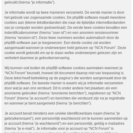
gebruikt (hierna “je informatie”).
Je informatie wordt op twee manieren verzameld. De eerste manier is door
het gebruik van zogenaamde cookies. De phpBB-software maakt meerdere
cookies aan (kleine tekstbestanden die naar de tijdelijke internetbestanden
van je computer worden gedownload). De eerste twee cookies bevatten een
indentificatienummer (hierna “user-id”) en een anoniem sessienummer
(hierna “session-id”). Deze twee nummers worden automatisch door de
phpBB-software aan je toegewezen. Een derde cookie zal worden
aangemaakt wanneer je onderwerpen hebt gelezen op “NCN Forum”. Deze
cookie wordt gebruikt om op te slaan welke onderwerpen gelezen zijn en
verbetert daarmee je gebruikerservaring.
Wij kunnen ook buiten de phpBB-software cookies aanmaken wanneer je
“NCN Forum” bezoekt, hoewel dit document daarop niet van toepassing is.
Deze tekst heeft betrekking op de pagina’s die worden aangemaakt door de
phpBB-software. De tweede manier is waarin wij je informatie verzamelen
door wat je aan ons verstuurt. Dit is onder andere het plaatsen als een
anonieme gebruiker (hierna “anonieme berichten”), registreren op “NCN
Forum” (hierna “je account”) en berichten die verstuurd zijn na je registratie
en wanneer je bent aangemeld (hierna “je berichten”).
Je account bevat minstens een unieke identificeerbare naam (hierna “je
gebruikersnaam”), een persoonlijk wachtwoord om te kunnen aanmelden op
je account (hierna “je wachtwoord”) en een persoonlijk, geldig e-mailadres
(hierna “je e-mail”). Je informatie voor je account op “NCN Forum” is