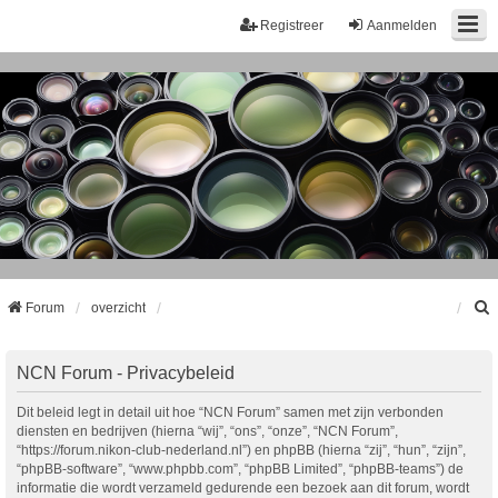
Registreer
Aanmelden
Forum
overzicht
k
NCN Forum - Privacybeleid
Dit beleid legt in detail uit hoe “NCN Forum” samen met zijn verbonden
diensten en bedrijven (hierna “wij”, “ons”, “onze”, “NCN Forum”,
“https://forum.nikon-club-nederland.nl”) en phpBB (hierna “zij”, “hun”, “zijn”,
“phpBB-software”, “www.phpbb.com”, “phpBB Limited”, “phpBB-teams”) de
informatie die wordt verzameld gedurende een bezoek aan dit forum, wordt