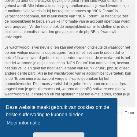
beveiligd door de privacywetgeving die geldt in het land waar dit forum
gehost wordt. Alle informatie naast je gebruikersnaam, je wachtwoord en je
e-mailadres die vereist is bij het registratieproces op “NCN Forum” is
verplicht of optioneel, dat is een keuze van “NCN Forum”. Je hebt altijd zelf
de mogelijkheid te bepalen welke informatie van je account openbaar wordt
weergegeven. Verder heb je ook de mogelijkheid om in te stellen of je de e-
mails die automatisch worden gemaakt door de phpBB-software wil
ontvangen.
Je wachtwoord is versleuteld (en kan niet worden ontsleuteld) waardoor het
op een veilige manier is opgeslagen. Toch is het niet aan te raden dat je
hetzelfde wachtwoord gebruikt op meerdere websites. Je wachtwoord is het
middel waarmee je op je account op “NCN Forum” kan aanmelden, bewaar
het dus veilig en geef het nooit aan iemand van NCN Forum”, phpBB of een
andere derde partij. Als je het wachtwoord van je account bent vergeten, kun
je de “Ik ben mijn wachtwoord vergeten”-optie gebruiken bij het
aanmeldvenster. Dit proces vereist dat je gebruikersnaam en e-mailadres
opgeeft van je gebruikersaccount, waarna de phpBB-software een nieuw
wachtwoord zal genereren en zal opsturen naar het e-mailadres, zodat je je
opnieuw kunt aanmelden.
Deze website maakt gebruik van cookies om de
Nikon Club Nederland - Team
beste surfervaring te kunnen bieden.
Forum
Contact
Meer informatie
Copyright © Nikon Club Nederland 2023