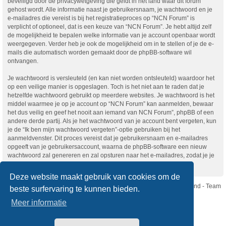
beveiligd door de privacywetgeving die geldt in het land waar dit forum
gehost wordt. Alle informatie naast je gebruikersnaam, je wachtwoord en je
e-mailadres die vereist is bij het registratieproces op “NCN Forum” is
verplicht of optioneel, dat is een keuze van “NCN Forum”. Je hebt altijd zelf
de mogelijkheid te bepalen welke informatie van je account openbaar wordt
weergegeven. Verder heb je ook de mogelijkheid om in te stellen of je de e-
mails die automatisch worden gemaakt door de phpBB-software wil
ontvangen.
Je wachtwoord is versleuteld (en kan niet worden ontsleuteld) waardoor het
op een veilige manier is opgeslagen. Toch is het niet aan te raden dat je
hetzelfde wachtwoord gebruikt op meerdere websites. Je wachtwoord is het
middel waarmee je op je account op “NCN Forum” kan aanmelden, bewaar
het dus veilig en geef het nooit aan iemand van NCN Forum”, phpBB of een
andere derde partij. Als je het wachtwoord van je account bent vergeten, kun
je de “Ik ben mijn wachtwoord vergeten”-optie gebruiken bij het
aanmeldvenster. Dit proces vereist dat je gebruikersnaam en e-mailadres
opgeeft van je gebruikersaccount, waarna de phpBB-software een nieuw
wachtwoord zal genereren en zal opsturen naar het e-mailadres, zodat je je
opnieuw kunt aanmelden.
Deze website maakt gebruik van cookies om de
Nikon Club Nederland - Team
beste surfervaring te kunnen bieden.
Forum
Contact
Meer informatie
Copyright © Nikon Club Nederland 2023