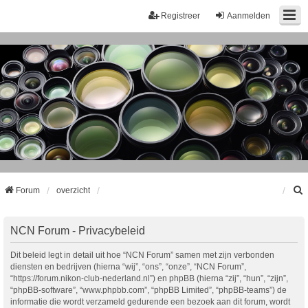
Registreer
Aanmelden
Forum
overzicht
k
NCN Forum - Privacybeleid
Dit beleid legt in detail uit hoe “NCN Forum” samen met zijn verbonden
diensten en bedrijven (hierna “wij”, “ons”, “onze”, “NCN Forum”,
“https://forum.nikon-club-nederland.nl”) en phpBB (hierna “zij”, “hun”, “zijn”,
“phpBB-software”, “www.phpbb.com”, “phpBB Limited”, “phpBB-teams”) de
informatie die wordt verzameld gedurende een bezoek aan dit forum, wordt