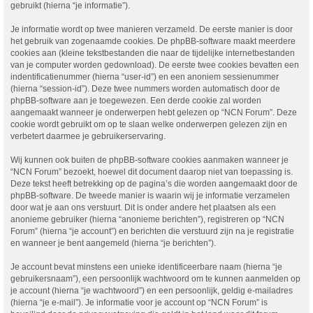
gebruikt (hierna “je informatie”).
Je informatie wordt op twee manieren verzameld. De eerste manier is door
het gebruik van zogenaamde cookies. De phpBB-software maakt meerdere
cookies aan (kleine tekstbestanden die naar de tijdelijke internetbestanden
van je computer worden gedownload). De eerste twee cookies bevatten een
indentificatienummer (hierna “user-id”) en een anoniem sessienummer
(hierna “session-id”). Deze twee nummers worden automatisch door de
phpBB-software aan je toegewezen. Een derde cookie zal worden
aangemaakt wanneer je onderwerpen hebt gelezen op “NCN Forum”. Deze
cookie wordt gebruikt om op te slaan welke onderwerpen gelezen zijn en
verbetert daarmee je gebruikerservaring.
Wij kunnen ook buiten de phpBB-software cookies aanmaken wanneer je
“NCN Forum” bezoekt, hoewel dit document daarop niet van toepassing is.
Deze tekst heeft betrekking op de pagina’s die worden aangemaakt door de
phpBB-software. De tweede manier is waarin wij je informatie verzamelen
door wat je aan ons verstuurt. Dit is onder andere het plaatsen als een
anonieme gebruiker (hierna “anonieme berichten”), registreren op “NCN
Forum” (hierna “je account”) en berichten die verstuurd zijn na je registratie
en wanneer je bent aangemeld (hierna “je berichten”).
Je account bevat minstens een unieke identificeerbare naam (hierna “je
gebruikersnaam”), een persoonlijk wachtwoord om te kunnen aanmelden op
je account (hierna “je wachtwoord”) en een persoonlijk, geldig e-mailadres
(hierna “je e-mail”). Je informatie voor je account op “NCN Forum” is