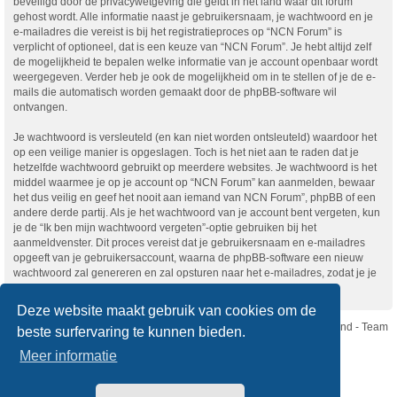
beveiligd door de privacywetgeving die geldt in het land waar dit forum
gehost wordt. Alle informatie naast je gebruikersnaam, je wachtwoord en je
e-mailadres die vereist is bij het registratieproces op “NCN Forum” is
verplicht of optioneel, dat is een keuze van “NCN Forum”. Je hebt altijd zelf
de mogelijkheid te bepalen welke informatie van je account openbaar wordt
weergegeven. Verder heb je ook de mogelijkheid om in te stellen of je de e-
mails die automatisch worden gemaakt door de phpBB-software wil
ontvangen.
Je wachtwoord is versleuteld (en kan niet worden ontsleuteld) waardoor het
op een veilige manier is opgeslagen. Toch is het niet aan te raden dat je
hetzelfde wachtwoord gebruikt op meerdere websites. Je wachtwoord is het
middel waarmee je op je account op “NCN Forum” kan aanmelden, bewaar
het dus veilig en geef het nooit aan iemand van NCN Forum”, phpBB of een
andere derde partij. Als je het wachtwoord van je account bent vergeten, kun
je de “Ik ben mijn wachtwoord vergeten”-optie gebruiken bij het
aanmeldvenster. Dit proces vereist dat je gebruikersnaam en e-mailadres
opgeeft van je gebruikersaccount, waarna de phpBB-software een nieuw
wachtwoord zal genereren en zal opsturen naar het e-mailadres, zodat je je
opnieuw kunt aanmelden.
Deze website maakt gebruik van cookies om de
Nikon Club Nederland - Team
beste surfervaring te kunnen bieden.
Forum
Contact
Meer informatie
Copyright © Nikon Club Nederland 2023