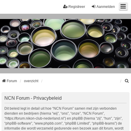
Registreer
Aanmelden
Forum
overzicht
k
NCN Forum - Privacybeleid
Dit beleid legt in detail uit hoe “NCN Forum” samen met zijn verbonden
diensten en bedrijven (hierna “wij”, “ons”, “onze”, “NCN Forum”,
“https://forum.nikon-club-nederland.nl”) en phpBB (hierna “zij”, “hun”, “zijn”,
“phpBB-software”, “www.phpbb.com”, “phpBB Limited”, “phpBB-teams”) de
informatie die wordt verzameld gedurende een bezoek aan dit forum, wordt