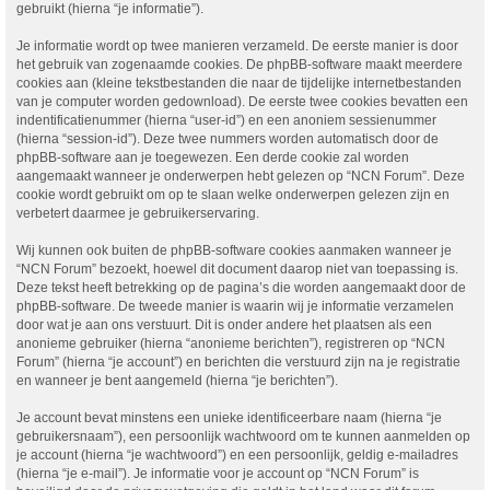
gebruikt (hierna “je informatie”).
Je informatie wordt op twee manieren verzameld. De eerste manier is door
het gebruik van zogenaamde cookies. De phpBB-software maakt meerdere
cookies aan (kleine tekstbestanden die naar de tijdelijke internetbestanden
van je computer worden gedownload). De eerste twee cookies bevatten een
indentificatienummer (hierna “user-id”) en een anoniem sessienummer
(hierna “session-id”). Deze twee nummers worden automatisch door de
phpBB-software aan je toegewezen. Een derde cookie zal worden
aangemaakt wanneer je onderwerpen hebt gelezen op “NCN Forum”. Deze
cookie wordt gebruikt om op te slaan welke onderwerpen gelezen zijn en
verbetert daarmee je gebruikerservaring.
Wij kunnen ook buiten de phpBB-software cookies aanmaken wanneer je
“NCN Forum” bezoekt, hoewel dit document daarop niet van toepassing is.
Deze tekst heeft betrekking op de pagina’s die worden aangemaakt door de
phpBB-software. De tweede manier is waarin wij je informatie verzamelen
door wat je aan ons verstuurt. Dit is onder andere het plaatsen als een
anonieme gebruiker (hierna “anonieme berichten”), registreren op “NCN
Forum” (hierna “je account”) en berichten die verstuurd zijn na je registratie
en wanneer je bent aangemeld (hierna “je berichten”).
Je account bevat minstens een unieke identificeerbare naam (hierna “je
gebruikersnaam”), een persoonlijk wachtwoord om te kunnen aanmelden op
je account (hierna “je wachtwoord”) en een persoonlijk, geldig e-mailadres
(hierna “je e-mail”). Je informatie voor je account op “NCN Forum” is