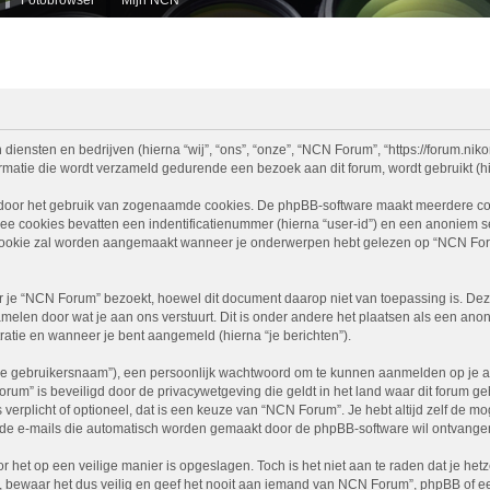
diensten en bedrijven (hierna “wij”, “ons”, “onze”, “NCN Forum”, “https://forum.nikon
atie die wordt verzameld gedurende een bezoek aan dit forum, wordt gebruikt (hier
 door het gebruik van zogenaamde cookies. De phpBB-software maakt meerdere cooki
ee cookies bevatten een indentificatienummer (hierna “user-id”) en een anoniem
ookie zal worden aangemaakt wanneer je onderwerpen hebt gelezen op “NCN Foru
e “NCN Forum” bezoekt, hoewel dit document daarop niet van toepassing is. Deze
melen door wat je aan ons verstuurt. Dit is onder andere het plaatsen als een ano
stratie en wanneer je bent aangemeld (hierna “je berichten”).
je gebruikersnaam”), een persoonlijk wachtwoord om te kunnen aanmelden op je acc
Forum” is beveiligd door de privacywetgeving die geldt in het land waar dit forum g
is verplicht of optioneel, dat is een keuze van “NCN Forum”. Je hebt altijd zelf de 
je de e-mails die automatisch worden gemaakt door de phpBB-software wil ontvange
r het op een veilige manier is opgeslagen. Toch is het niet aan te raden dat je h
ewaar het dus veilig en geef het nooit aan iemand van NCN Forum”, phpBB of een 