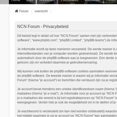
Forum
overzicht
NCN Forum - Privacybeleid
Dit beleid legt in detail uit hoe “NCN Forum” samen met zijn verbonden 
software”, “www.phpbb.com”, “phpBB Limited”, “phpBB-teams”) de inform
Je informatie wordt op twee manieren verzameld. De eerste manier is
internetbestanden van je computer worden gedownload). De eerste tw
automatisch door de phpBB-software aan je toegewezen. Een derde c
gelezen zijn en verbetert daarmee je gebruikerservaring.
Wij kunnen ook buiten de phpBB-software cookies aanmaken wanneer j
de phpBB-software. De tweede manier is waarin wij je informatie verza
Forum” (hierna “je account”) en berichten die verstuurd zijn na je regi
Je account bevat minstens een unieke identificeerbare naam (hierna “
mailadres (hierna “je e-mail”). Je informatie voor je account op “NCN 
je e-mailadres die vereist is bij het registratieproces op “NCN Forum” 
weergegeven. Verder heb je ook de mogelijkheid om in te stellen of 
Je wachtwoord is versleuteld (en kan niet worden ontsleuteld) waardoo
het middel waarmee je op je account op “NCN Forum” kan aanmelden, b