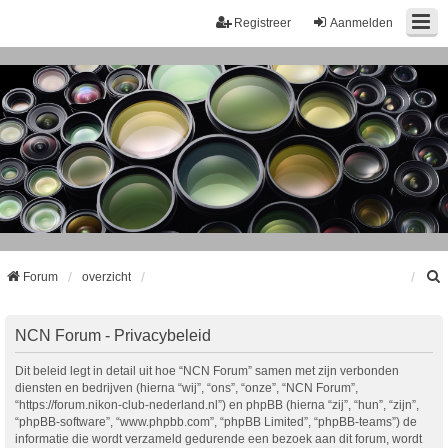
Registreer
Aanmelden
Forum
overzicht
k
NCN Forum - Privacybeleid
Dit beleid legt in detail uit hoe “NCN Forum” samen met zijn verbonden
diensten en bedrijven (hierna “wij”, “ons”, “onze”, “NCN Forum”,
“https://forum.nikon-club-nederland.nl”) en phpBB (hierna “zij”, “hun”, “zijn”,
“phpBB-software”, “www.phpbb.com”, “phpBB Limited”, “phpBB-teams”) de
informatie die wordt verzameld gedurende een bezoek aan dit forum, wordt