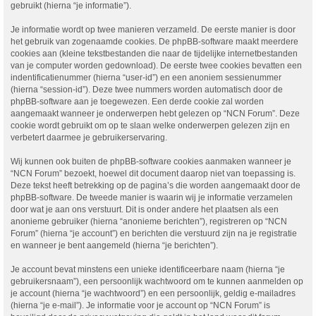
gebruikt (hierna “je informatie”).
Je informatie wordt op twee manieren verzameld. De eerste manier is door
het gebruik van zogenaamde cookies. De phpBB-software maakt meerdere
cookies aan (kleine tekstbestanden die naar de tijdelijke internetbestanden
van je computer worden gedownload). De eerste twee cookies bevatten een
indentificatienummer (hierna “user-id”) en een anoniem sessienummer
(hierna “session-id”). Deze twee nummers worden automatisch door de
phpBB-software aan je toegewezen. Een derde cookie zal worden
aangemaakt wanneer je onderwerpen hebt gelezen op “NCN Forum”. Deze
cookie wordt gebruikt om op te slaan welke onderwerpen gelezen zijn en
verbetert daarmee je gebruikerservaring.
Wij kunnen ook buiten de phpBB-software cookies aanmaken wanneer je
“NCN Forum” bezoekt, hoewel dit document daarop niet van toepassing is.
Deze tekst heeft betrekking op de pagina’s die worden aangemaakt door de
phpBB-software. De tweede manier is waarin wij je informatie verzamelen
door wat je aan ons verstuurt. Dit is onder andere het plaatsen als een
anonieme gebruiker (hierna “anonieme berichten”), registreren op “NCN
Forum” (hierna “je account”) en berichten die verstuurd zijn na je registratie
en wanneer je bent aangemeld (hierna “je berichten”).
Je account bevat minstens een unieke identificeerbare naam (hierna “je
gebruikersnaam”), een persoonlijk wachtwoord om te kunnen aanmelden op
je account (hierna “je wachtwoord”) en een persoonlijk, geldig e-mailadres
(hierna “je e-mail”). Je informatie voor je account op “NCN Forum” is