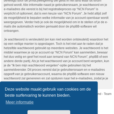
beveiligd door de privacywetgeving die geldt in het land waar dit forum
gehost wordt. Alle informatie naast je gebruikersnaam, je wachtwoord en je
e-mailadres die vereist is bij het registratieproces op “NCN Forum” is
verplicht of optioneel, dat is een keuze van “NCN Forum”. Je hebt altijd zelf
de mogelijkheid te bepalen welke informatie van je account openbaar wordt
weergegeven. Verder heb je ook de mogelijkheid om in te stellen of je de e-
mails die automatisch worden gemaakt door de phpBB-software wil
ontvangen.
Je wachtwoord is versleuteld (en kan niet worden ontsleuteld) waardoor het
op een veilige manier is opgeslagen. Toch is het niet aan te raden dat je
hetzelfde wachtwoord gebruikt op meerdere websites. Je wachtwoord is het
middel waarmee je op je account op “NCN Forum” kan aanmelden, bewaar
het dus veilig en geef het nooit aan iemand van NCN Forum”, phpBB of een
andere derde partij. Als je het wachtwoord van je account bent vergeten, kun
je de “Ik ben mijn wachtwoord vergeten”-optie gebruiken bij het
aanmeldvenster. Dit proces vereist dat je gebruikersnaam en e-mailadres
opgeeft van je gebruikersaccount, waarna de phpBB-software een nieuw
wachtwoord zal genereren en zal opsturen naar het e-mailadres, zodat je je
opnieuw kunt aanmelden.
Deze website maakt gebruik van cookies om de
Nikon Club Nederland - Team
beste surfervaring te kunnen bieden.
Forum
Contact
Meer informatie
Copyright © Nikon Club Nederland 2023