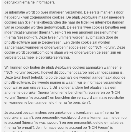
gebruikt (hierna “je informatie”).
Je informatie wordt op twee manieren verzameld. De eerste manier is door
het gebruik van zogenaamde cookies. De phpBB-software maakt meerdere
cookies aan (kleine tekstbestanden die naar de tijdelijke internetbestanden
van je computer worden gedownload). De eerste twee cookies bevatten een
indentificatienummer (hierna “user-id”) en een anoniem sessienummer
(hierna “session-id”). Deze twee nummers worden automatisch door de
phpBB-software aan je toegewezen. Een derde cookie zal worden
aangemaakt wanneer je onderwerpen hebt gelezen op “NCN Forum”. Deze
cookie wordt gebruikt om op te slaan welke onderwerpen gelezen zijn en
verbetert daarmee je gebruikerservaring.
Wij kunnen ook buiten de phpBB-software cookies aanmaken wanneer je
“NCN Forum” bezoekt, hoewel dit document daarop niet van toepassing is.
Deze tekst heeft betrekking op de pagina’s die worden aangemaakt door de
phpBB-software. De tweede manier is waarin wij je informatie verzamelen
door wat je aan ons verstuurt. Dit is onder andere het plaatsen als een
anonieme gebruiker (hierna “anonieme berichten”), registreren op “NCN
Forum” (hierna “je account”) en berichten die verstuurd zijn na je registratie
en wanneer je bent aangemeld (hierna “je berichten”).
Je account bevat minstens een unieke identificeerbare naam (hierna “je
gebruikersnaam”), een persoonlijk wachtwoord om te kunnen aanmelden op
je account (hierna “je wachtwoord”) en een persoonlijk, geldig e-mailadres
(hierna “je e-mail”). Je informatie voor je account op “NCN Forum” is