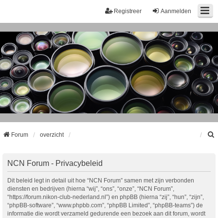
Registreer
Aanmelden
Forum
overzicht
k
NCN Forum - Privacybeleid
Dit beleid legt in detail uit hoe “NCN Forum” samen met zijn verbonden
diensten en bedrijven (hierna “wij”, “ons”, “onze”, “NCN Forum”,
“https://forum.nikon-club-nederland.nl”) en phpBB (hierna “zij”, “hun”, “zijn”,
“phpBB-software”, “www.phpbb.com”, “phpBB Limited”, “phpBB-teams”) de
informatie die wordt verzameld gedurende een bezoek aan dit forum, wordt