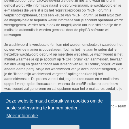
beveiligd door de privacywetgeving die geldt in het land waar dit forum
gehost wordt. Alle informatie naast je gebruikersnaam, je wachtwoord en je
e-mailadres die vereist is bij het registratieproces op “NCN Forum” is
verplicht of optioneel, dat is een keuze van “NCN Forum”. Je hebt altijd zelf
de mogelijkheid te bepalen welke informatie van je account openbaar wordt
weergegeven. Verder heb je ook de mogelijkheid om in te stellen of je de e-
mails die automatisch worden gemaakt door de phpBB-software wil
ontvangen.
Je wachtwoord is versleuteld (en kan niet worden ontsleuteld) waardoor het
op een veilige manier is opgeslagen. Toch is het niet aan te raden dat je
hetzelfde wachtwoord gebruikt op meerdere websites. Je wachtwoord is het
middel waarmee je op je account op “NCN Forum” kan aanmelden, bewaar
het dus veilig en geef het nooit aan iemand van NCN Forum”, phpBB of een
andere derde partij. Als je het wachtwoord van je account bent vergeten, kun
je de “Ik ben mijn wachtwoord vergeten”-optie gebruiken bij het
aanmeldvenster. Dit proces vereist dat je gebruikersnaam en e-mailadres
opgeeft van je gebruikersaccount, waarna de phpBB-software een nieuw
wachtwoord zal genereren en zal opsturen naar het e-mailadres, zodat je je
opnieuw kunt aanmelden.
Deze website maakt gebruik van cookies om de
Nikon Club Nederland - Team
beste surfervaring te kunnen bieden.
Forum
Contact
Meer informatie
Copyright © Nikon Club Nederland 2023