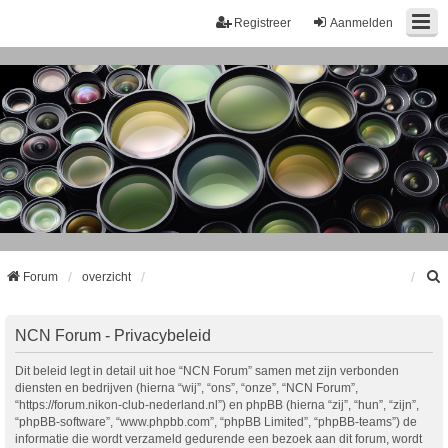
Registreer
Aanmelden
Forum
overzicht
k
NCN Forum - Privacybeleid
Dit beleid legt in detail uit hoe “NCN Forum” samen met zijn verbonden
diensten en bedrijven (hierna “wij”, “ons”, “onze”, “NCN Forum”,
“https://forum.nikon-club-nederland.nl”) en phpBB (hierna “zij”, “hun”, “zijn”,
“phpBB-software”, “www.phpbb.com”, “phpBB Limited”, “phpBB-teams”) de
informatie die wordt verzameld gedurende een bezoek aan dit forum, wordt