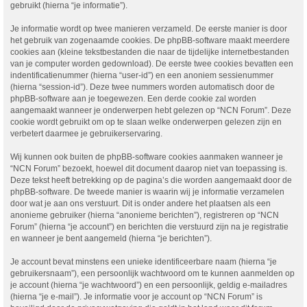
gebruikt (hierna “je informatie”).
Je informatie wordt op twee manieren verzameld. De eerste manier is door
het gebruik van zogenaamde cookies. De phpBB-software maakt meerdere
cookies aan (kleine tekstbestanden die naar de tijdelijke internetbestanden
van je computer worden gedownload). De eerste twee cookies bevatten een
indentificatienummer (hierna “user-id”) en een anoniem sessienummer
(hierna “session-id”). Deze twee nummers worden automatisch door de
phpBB-software aan je toegewezen. Een derde cookie zal worden
aangemaakt wanneer je onderwerpen hebt gelezen op “NCN Forum”. Deze
cookie wordt gebruikt om op te slaan welke onderwerpen gelezen zijn en
verbetert daarmee je gebruikerservaring.
Wij kunnen ook buiten de phpBB-software cookies aanmaken wanneer je
“NCN Forum” bezoekt, hoewel dit document daarop niet van toepassing is.
Deze tekst heeft betrekking op de pagina’s die worden aangemaakt door de
phpBB-software. De tweede manier is waarin wij je informatie verzamelen
door wat je aan ons verstuurt. Dit is onder andere het plaatsen als een
anonieme gebruiker (hierna “anonieme berichten”), registreren op “NCN
Forum” (hierna “je account”) en berichten die verstuurd zijn na je registratie
en wanneer je bent aangemeld (hierna “je berichten”).
Je account bevat minstens een unieke identificeerbare naam (hierna “je
gebruikersnaam”), een persoonlijk wachtwoord om te kunnen aanmelden op
je account (hierna “je wachtwoord”) en een persoonlijk, geldig e-mailadres
(hierna “je e-mail”). Je informatie voor je account op “NCN Forum” is