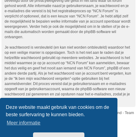
beveiligd door de privacywetgeving die geldt in het land waar dit forum
gehost wordt. Alle informatie naast je gebruikersnaam, je wachtwoord en je
e-mailadres die vereist is bij het registratieproces op “NCN Forum” is
verplicht of optioneel, dat is een keuze van “NCN Forum”. Je hebt altijd zelf
de mogelijkheid te bepalen welke informatie van je account openbaar wordt
weergegeven. Verder heb je ook de mogelijkheid om in te stellen of je de e-
mails die automatisch worden gemaakt door de phpBB-software wil
ontvangen.
Je wachtwoord is versleuteld (en kan niet worden ontsleuteld) waardoor het
op een veilige manier is opgeslagen. Toch is het niet aan te raden dat je
hetzelfde wachtwoord gebruikt op meerdere websites. Je wachtwoord is het
middel waarmee je op je account op “NCN Forum” kan aanmelden, bewaar
het dus veilig en geef het nooit aan iemand van NCN Forum”, phpBB of een
andere derde partij. Als je het wachtwoord van je account bent vergeten, kun
je de “Ik ben mijn wachtwoord vergeten”-optie gebruiken bij het
aanmeldvenster. Dit proces vereist dat je gebruikersnaam en e-mailadres
opgeeft van je gebruikersaccount, waarna de phpBB-software een nieuw
wachtwoord zal genereren en zal opsturen naar het e-mailadres, zodat je je
opnieuw kunt aanmelden.
Deze website maakt gebruik van cookies om de
Nikon Club Nederland - Team
beste surfervaring te kunnen bieden.
Forum
Contact
Meer informatie
Copyright © Nikon Club Nederland 2023