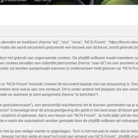
diensten en bedrijven (hierna “wij”, “ons”, “onze”, “NCN Forum”, “https://forum.nikon
atie die wordt verzameld gedurende een bezoek aan dit forum, wordt gebruikt (hier
 door het gebruik van zogenaamde cookies. De phpBB-software maakt meerdere cooki
ee cookies bevatten een indentificatienummer (hierna “user-id”) en een anoniem
ookie zal worden aangemaakt wanneer je onderwerpen hebt gelezen op “NCN Foru
e “NCN Forum” bezoekt, hoewel dit document daarop niet van toepassing is. Deze
melen door wat je aan ons verstuurt. Dit is onder andere het plaatsen als een ano
stratie en wanneer je bent aangemeld (hierna “je berichten”).
je gebruikersnaam”), een persoonlijk wachtwoord om te kunnen aanmelden op je acc
Forum” is beveiligd door de privacywetgeving die geldt in het land waar dit forum g
is verplicht of optioneel, dat is een keuze van “NCN Forum”. Je hebt altijd zelf de 
je de e-mails die automatisch worden gemaakt door de phpBB-software wil ontvange
r het op een veilige manier is opgeslagen. Toch is het niet aan te raden dat je h
ewaar het dus veilig en geef het nooit aan iemand van NCN Forum”, phpBB of een 