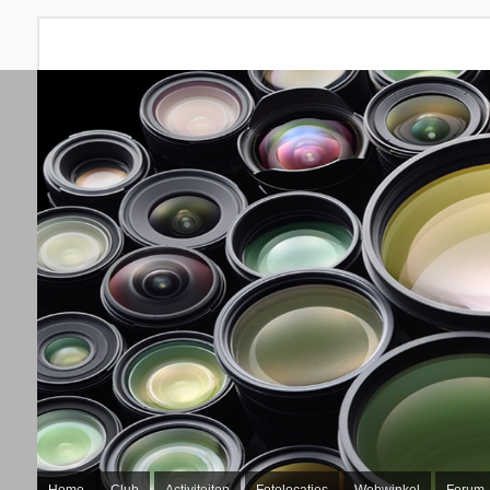
Home
Club
Activiteiten
Fotolocaties
Webwinkel
Forum