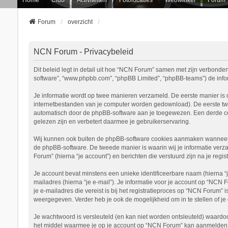
Forum
overzicht
NCN Forum - Privacybeleid
Dit beleid legt in detail uit hoe “NCN Forum” samen met zijn verbonden 
software”, “www.phpbb.com”, “phpBB Limited”, “phpBB-teams”) de inform
Je informatie wordt op twee manieren verzameld. De eerste manier is
internetbestanden van je computer worden gedownload). De eerste tw
automatisch door de phpBB-software aan je toegewezen. Een derde c
gelezen zijn en verbetert daarmee je gebruikerservaring.
Wij kunnen ook buiten de phpBB-software cookies aanmaken wanneer j
de phpBB-software. De tweede manier is waarin wij je informatie verza
Forum” (hierna “je account”) en berichten die verstuurd zijn na je regi
Je account bevat minstens een unieke identificeerbare naam (hierna “
mailadres (hierna “je e-mail”). Je informatie voor je account op “NCN 
je e-mailadres die vereist is bij het registratieproces op “NCN Forum” 
weergegeven. Verder heb je ook de mogelijkheid om in te stellen of 
Je wachtwoord is versleuteld (en kan niet worden ontsleuteld) waardoo
het middel waarmee je op je account op “NCN Forum” kan aanmelden, b