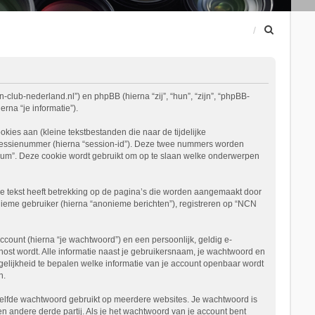
Z
o
e
k
-club-nederland.nl”) en phpBB (hierna “zij”, “hun”, “zijn”, “phpBB-
na “je informatie”).
es aan (kleine tekstbestanden die naar de tijdelijke
 sessienummer (hierna “session-id”). Deze twee nummers worden
m”. Deze cookie wordt gebruikt om op te slaan welke onderwerpen
 tekst heeft betrekking op de pagina’s die worden aangemaakt door
nieme gebruiker (hierna “anonieme berichten”), registreren op “NCN
ount (hierna “je wachtwoord”) en een persoonlijk, geldig e-
ehost wordt. Alle informatie naast je gebruikersnaam, je wachtwoord en
mogelijkheid te bepalen welke informatie van je account openbaar wordt
n.
etzelfde wachtwoord gebruikt op meerdere websites. Je wachtwoord is
andere derde partij. Als je het wachtwoord van je account bent