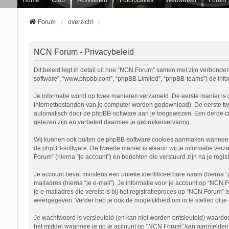
Forum
overzicht
NCN Forum - Privacybeleid
Dit beleid legt in detail uit hoe “NCN Forum” samen met zijn verbonden 
software”, “www.phpbb.com”, “phpBB Limited”, “phpBB-teams”) de inform
Je informatie wordt op twee manieren verzameld. De eerste manier is
internetbestanden van je computer worden gedownload). De eerste tw
automatisch door de phpBB-software aan je toegewezen. Een derde c
gelezen zijn en verbetert daarmee je gebruikerservaring.
Wij kunnen ook buiten de phpBB-software cookies aanmaken wanneer j
de phpBB-software. De tweede manier is waarin wij je informatie verza
Forum” (hierna “je account”) en berichten die verstuurd zijn na je regi
Je account bevat minstens een unieke identificeerbare naam (hierna “
mailadres (hierna “je e-mail”). Je informatie voor je account op “NCN 
je e-mailadres die vereist is bij het registratieproces op “NCN Forum” 
weergegeven. Verder heb je ook de mogelijkheid om in te stellen of 
Je wachtwoord is versleuteld (en kan niet worden ontsleuteld) waardoo
het middel waarmee je op je account op “NCN Forum” kan aanmelden, b