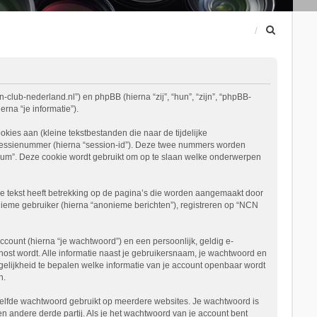
Z
o
e
k
-club-nederland.nl”) en phpBB (hierna “zij”, “hun”, “zijn”, “phpBB-
na “je informatie”).
es aan (kleine tekstbestanden die naar de tijdelijke
 sessienummer (hierna “session-id”). Deze twee nummers worden
m”. Deze cookie wordt gebruikt om op te slaan welke onderwerpen
 tekst heeft betrekking op de pagina’s die worden aangemaakt door
nieme gebruiker (hierna “anonieme berichten”), registreren op “NCN
ount (hierna “je wachtwoord”) en een persoonlijk, geldig e-
ehost wordt. Alle informatie naast je gebruikersnaam, je wachtwoord en
mogelijkheid te bepalen welke informatie van je account openbaar wordt
n.
etzelfde wachtwoord gebruikt op meerdere websites. Je wachtwoord is
andere derde partij. Als je het wachtwoord van je account bent