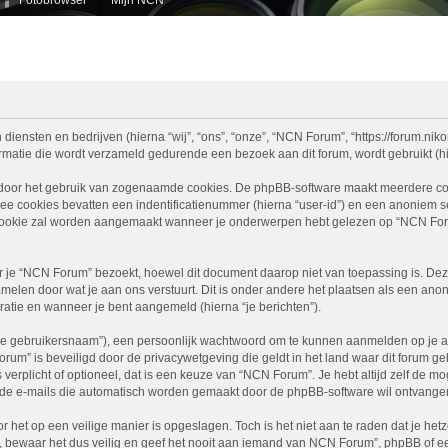
diensten en bedrijven (hierna “wij”, “ons”, “onze”, “NCN Forum”, “https://forum.nikon
atie die wordt verzameld gedurende een bezoek aan dit forum, wordt gebruikt (hier
 door het gebruik van zogenaamde cookies. De phpBB-software maakt meerdere cooki
ee cookies bevatten een indentificatienummer (hierna “user-id”) en een anoniem
ookie zal worden aangemaakt wanneer je onderwerpen hebt gelezen op “NCN Foru
e “NCN Forum” bezoekt, hoewel dit document daarop niet van toepassing is. Deze
melen door wat je aan ons verstuurt. Dit is onder andere het plaatsen als een ano
stratie en wanneer je bent aangemeld (hierna “je berichten”).
je gebruikersnaam”), een persoonlijk wachtwoord om te kunnen aanmelden op je acc
Forum” is beveiligd door de privacywetgeving die geldt in het land waar dit forum g
is verplicht of optioneel, dat is een keuze van “NCN Forum”. Je hebt altijd zelf de 
je de e-mails die automatisch worden gemaakt door de phpBB-software wil ontvange
r het op een veilige manier is opgeslagen. Toch is het niet aan te raden dat je h
ewaar het dus veilig en geef het nooit aan iemand van NCN Forum”, phpBB of een 