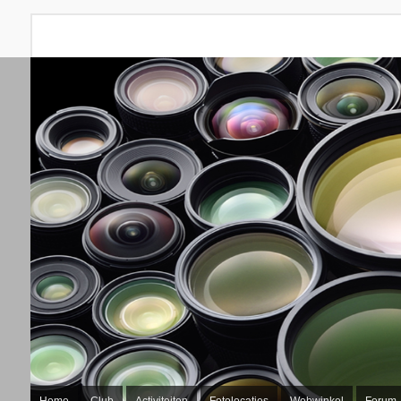
Home
Club
Activiteiten
Fotolocaties
Webwinkel
Forum