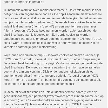
gebruikt (hierna “je informatie”).
Je informatie wordt op twee manieren verzameld. De eerste manier is door
het gebruik van zogenaamde cookies. De phpBB-software maakt meerdere
cookies aan (kleine tekstbestanden die naar de tijdelijke internetbestanden
van je computer worden gedownload). De eerste twee cookies bevatten een
indentificatienummer (hierna “user-id”) en een anoniem sessienummer
(hierna “session-id”). Deze twee nummers worden automatisch door de
phpBB-software aan je toegewezen. Een derde cookie zal worden
aangemaakt wanneer je onderwerpen hebt gelezen op “NCN Forum”. Deze
cookie wordt gebruikt om op te slaan welke onderwerpen gelezen zijn en
verbetert daarmee je gebruikerservaring.
Wij kunnen ook buiten de phpBB-software cookies aanmaken wanneer je
“NCN Forum” bezoekt, hoewel dit document daarop niet van toepassing is.
Deze tekst heeft betrekking op de pagina’s die worden aangemaakt door de
phpBB-software. De tweede manier is waarin wij je informatie verzamelen
door wat je aan ons verstuurt. Dit is onder andere het plaatsen als een
anonieme gebruiker (hierna “anonieme berichten”), registreren op “NCN
Forum” (hierna “je account”) en berichten die verstuurd zijn na je registratie
en wanneer je bent aangemeld (hierna “je berichten”).
Je account bevat minstens een unieke identificeerbare naam (hierna “je
gebruikersnaam”), een persoonlijk wachtwoord om te kunnen aanmelden op
je account (hierna “je wachtwoord”) en een persoonlijk, geldig e-mailadres
(hierna “je e-mail”). Je informatie voor je account op “NCN Forum” is