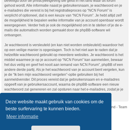
beveiligd door de privacywetgeving die geldt in het land waar dit forum
gehost wordt. Alle informatie naast je gebruikersnaam, je wachtwoord en je
e-mailadres die vereist is bij het registratieproces op “NCN Forum” is
verplicht of optioneel, dat is een keuze van “NCN Forum”. Je hebt altijd zelf
de mogelijkheid te bepalen welke informatie van je account openbaar wordt
weergegeven. Verder heb je ook de mogelijkheid om in te stellen of je de e-
mails die automatisch worden gemaakt door de phpBB-software wil
ontvangen.
Je wachtwoord is versleuteld (en kan niet worden ontsleuteld) waardoor het
op een veilige manier is opgeslagen. Toch is het niet aan te raden dat je
hetzelfde wachtwoord gebruikt op meerdere websites. Je wachtwoord is het
middel waarmee je op je account op “NCN Forum” kan aanmelden, bewaar
het dus veilig en geef het nooit aan iemand van NCN Forum”, phpBB of een
andere derde partij. Als je het wachtwoord van je account bent vergeten, kun
je de “Ik ben mijn wachtwoord vergeten”-optie gebruiken bij het
aanmeldvenster. Dit proces vereist dat je gebruikersnaam en e-mailadres
opgeeft van je gebruikersaccount, waarna de phpBB-software een nieuw
wachtwoord zal genereren en zal opsturen naar het e-mailadres, zodat je je
opnieuw kunt aanmelden.
Deze website maakt gebruik van cookies om de
Nikon Club Nederland - Team
beste surfervaring te kunnen bieden.
Forum
Contact
Meer informatie
Copyright © Nikon Club Nederland 2023