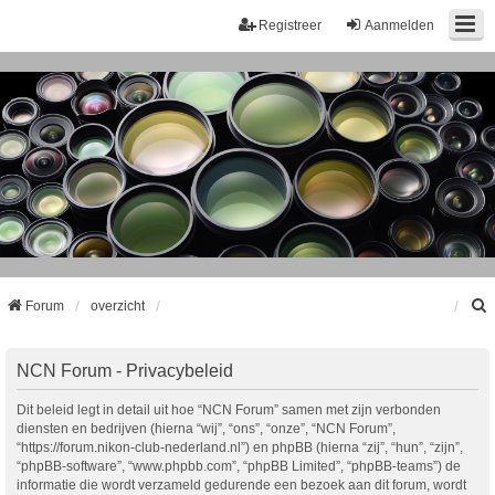
Registreer
Aanmelden
Forum
overzicht
k
NCN Forum - Privacybeleid
Dit beleid legt in detail uit hoe “NCN Forum” samen met zijn verbonden
diensten en bedrijven (hierna “wij”, “ons”, “onze”, “NCN Forum”,
“https://forum.nikon-club-nederland.nl”) en phpBB (hierna “zij”, “hun”, “zijn”,
“phpBB-software”, “www.phpbb.com”, “phpBB Limited”, “phpBB-teams”) de
informatie die wordt verzameld gedurende een bezoek aan dit forum, wordt