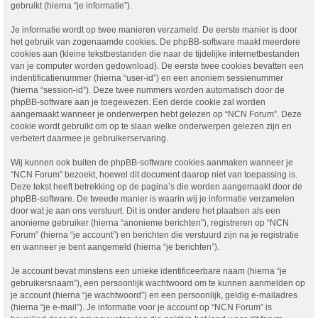
gebruikt (hierna “je informatie”).
Je informatie wordt op twee manieren verzameld. De eerste manier is door
het gebruik van zogenaamde cookies. De phpBB-software maakt meerdere
cookies aan (kleine tekstbestanden die naar de tijdelijke internetbestanden
van je computer worden gedownload). De eerste twee cookies bevatten een
indentificatienummer (hierna “user-id”) en een anoniem sessienummer
(hierna “session-id”). Deze twee nummers worden automatisch door de
phpBB-software aan je toegewezen. Een derde cookie zal worden
aangemaakt wanneer je onderwerpen hebt gelezen op “NCN Forum”. Deze
cookie wordt gebruikt om op te slaan welke onderwerpen gelezen zijn en
verbetert daarmee je gebruikerservaring.
Wij kunnen ook buiten de phpBB-software cookies aanmaken wanneer je
“NCN Forum” bezoekt, hoewel dit document daarop niet van toepassing is.
Deze tekst heeft betrekking op de pagina’s die worden aangemaakt door de
phpBB-software. De tweede manier is waarin wij je informatie verzamelen
door wat je aan ons verstuurt. Dit is onder andere het plaatsen als een
anonieme gebruiker (hierna “anonieme berichten”), registreren op “NCN
Forum” (hierna “je account”) en berichten die verstuurd zijn na je registratie
en wanneer je bent aangemeld (hierna “je berichten”).
Je account bevat minstens een unieke identificeerbare naam (hierna “je
gebruikersnaam”), een persoonlijk wachtwoord om te kunnen aanmelden op
je account (hierna “je wachtwoord”) en een persoonlijk, geldig e-mailadres
(hierna “je e-mail”). Je informatie voor je account op “NCN Forum” is