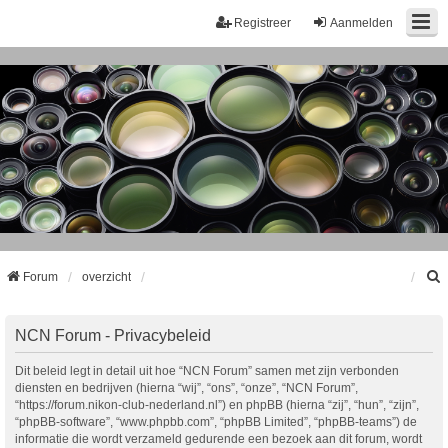
Registreer
Aanmelden
Forum
overzicht
k
NCN Forum - Privacybeleid
Dit beleid legt in detail uit hoe “NCN Forum” samen met zijn verbonden
diensten en bedrijven (hierna “wij”, “ons”, “onze”, “NCN Forum”,
“https://forum.nikon-club-nederland.nl”) en phpBB (hierna “zij”, “hun”, “zijn”,
“phpBB-software”, “www.phpbb.com”, “phpBB Limited”, “phpBB-teams”) de
informatie die wordt verzameld gedurende een bezoek aan dit forum, wordt