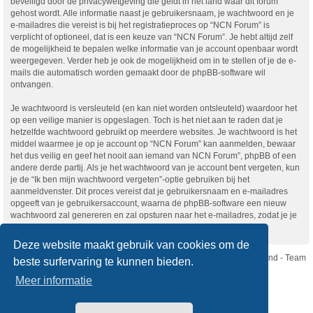
beveiligd door de privacywetgeving die geldt in het land waar dit forum
gehost wordt. Alle informatie naast je gebruikersnaam, je wachtwoord en je
e-mailadres die vereist is bij het registratieproces op “NCN Forum” is
verplicht of optioneel, dat is een keuze van “NCN Forum”. Je hebt altijd zelf
de mogelijkheid te bepalen welke informatie van je account openbaar wordt
weergegeven. Verder heb je ook de mogelijkheid om in te stellen of je de e-
mails die automatisch worden gemaakt door de phpBB-software wil
ontvangen.
Je wachtwoord is versleuteld (en kan niet worden ontsleuteld) waardoor het
op een veilige manier is opgeslagen. Toch is het niet aan te raden dat je
hetzelfde wachtwoord gebruikt op meerdere websites. Je wachtwoord is het
middel waarmee je op je account op “NCN Forum” kan aanmelden, bewaar
het dus veilig en geef het nooit aan iemand van NCN Forum”, phpBB of een
andere derde partij. Als je het wachtwoord van je account bent vergeten, kun
je de “Ik ben mijn wachtwoord vergeten”-optie gebruiken bij het
aanmeldvenster. Dit proces vereist dat je gebruikersnaam en e-mailadres
opgeeft van je gebruikersaccount, waarna de phpBB-software een nieuw
wachtwoord zal genereren en zal opsturen naar het e-mailadres, zodat je je
opnieuw kunt aanmelden.
Deze website maakt gebruik van cookies om de
Nikon Club Nederland - Team
beste surfervaring te kunnen bieden.
Forum
Contact
Meer informatie
Copyright © Nikon Club Nederland 2023