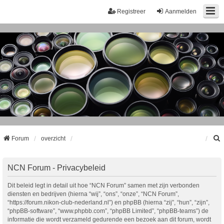
Registreer
Aanmelden
Forum
overzicht
k
NCN Forum - Privacybeleid
Dit beleid legt in detail uit hoe “NCN Forum” samen met zijn verbonden
diensten en bedrijven (hierna “wij”, “ons”, “onze”, “NCN Forum”,
“https://forum.nikon-club-nederland.nl”) en phpBB (hierna “zij”, “hun”, “zijn”,
“phpBB-software”, “www.phpbb.com”, “phpBB Limited”, “phpBB-teams”) de
informatie die wordt verzameld gedurende een bezoek aan dit forum, wordt