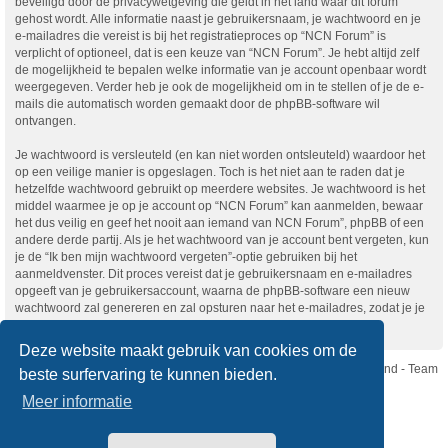
beveiligd door de privacywetgeving die geldt in het land waar dit forum
gehost wordt. Alle informatie naast je gebruikersnaam, je wachtwoord en je
e-mailadres die vereist is bij het registratieproces op “NCN Forum” is
verplicht of optioneel, dat is een keuze van “NCN Forum”. Je hebt altijd zelf
de mogelijkheid te bepalen welke informatie van je account openbaar wordt
weergegeven. Verder heb je ook de mogelijkheid om in te stellen of je de e-
mails die automatisch worden gemaakt door de phpBB-software wil
ontvangen.
Je wachtwoord is versleuteld (en kan niet worden ontsleuteld) waardoor het
op een veilige manier is opgeslagen. Toch is het niet aan te raden dat je
hetzelfde wachtwoord gebruikt op meerdere websites. Je wachtwoord is het
middel waarmee je op je account op “NCN Forum” kan aanmelden, bewaar
het dus veilig en geef het nooit aan iemand van NCN Forum”, phpBB of een
andere derde partij. Als je het wachtwoord van je account bent vergeten, kun
je de “Ik ben mijn wachtwoord vergeten”-optie gebruiken bij het
aanmeldvenster. Dit proces vereist dat je gebruikersnaam en e-mailadres
opgeeft van je gebruikersaccount, waarna de phpBB-software een nieuw
wachtwoord zal genereren en zal opsturen naar het e-mailadres, zodat je je
opnieuw kunt aanmelden.
Deze website maakt gebruik van cookies om de
Nikon Club Nederland - Team
beste surfervaring te kunnen bieden.
Forum
Contact
Meer informatie
Copyright © Nikon Club Nederland 2023