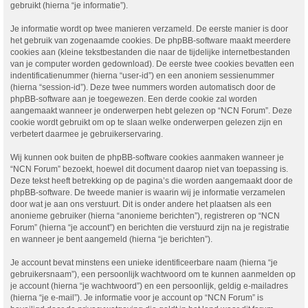
gebruikt (hierna “je informatie”).
Je informatie wordt op twee manieren verzameld. De eerste manier is door
het gebruik van zogenaamde cookies. De phpBB-software maakt meerdere
cookies aan (kleine tekstbestanden die naar de tijdelijke internetbestanden
van je computer worden gedownload). De eerste twee cookies bevatten een
indentificatienummer (hierna “user-id”) en een anoniem sessienummer
(hierna “session-id”). Deze twee nummers worden automatisch door de
phpBB-software aan je toegewezen. Een derde cookie zal worden
aangemaakt wanneer je onderwerpen hebt gelezen op “NCN Forum”. Deze
cookie wordt gebruikt om op te slaan welke onderwerpen gelezen zijn en
verbetert daarmee je gebruikerservaring.
Wij kunnen ook buiten de phpBB-software cookies aanmaken wanneer je
“NCN Forum” bezoekt, hoewel dit document daarop niet van toepassing is.
Deze tekst heeft betrekking op de pagina’s die worden aangemaakt door de
phpBB-software. De tweede manier is waarin wij je informatie verzamelen
door wat je aan ons verstuurt. Dit is onder andere het plaatsen als een
anonieme gebruiker (hierna “anonieme berichten”), registreren op “NCN
Forum” (hierna “je account”) en berichten die verstuurd zijn na je registratie
en wanneer je bent aangemeld (hierna “je berichten”).
Je account bevat minstens een unieke identificeerbare naam (hierna “je
gebruikersnaam”), een persoonlijk wachtwoord om te kunnen aanmelden op
je account (hierna “je wachtwoord”) en een persoonlijk, geldig e-mailadres
(hierna “je e-mail”). Je informatie voor je account op “NCN Forum” is