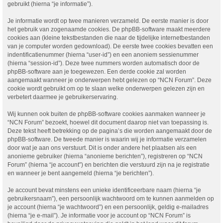
gebruikt (hierna “je informatie”).
Je informatie wordt op twee manieren verzameld. De eerste manier is door
het gebruik van zogenaamde cookies. De phpBB-software maakt meerdere
cookies aan (kleine tekstbestanden die naar de tijdelijke internetbestanden
van je computer worden gedownload). De eerste twee cookies bevatten een
indentificatienummer (hierna “user-id”) en een anoniem sessienummer
(hierna “session-id”). Deze twee nummers worden automatisch door de
phpBB-software aan je toegewezen. Een derde cookie zal worden
aangemaakt wanneer je onderwerpen hebt gelezen op “NCN Forum”. Deze
cookie wordt gebruikt om op te slaan welke onderwerpen gelezen zijn en
verbetert daarmee je gebruikerservaring.
Wij kunnen ook buiten de phpBB-software cookies aanmaken wanneer je
“NCN Forum” bezoekt, hoewel dit document daarop niet van toepassing is.
Deze tekst heeft betrekking op de pagina’s die worden aangemaakt door de
phpBB-software. De tweede manier is waarin wij je informatie verzamelen
door wat je aan ons verstuurt. Dit is onder andere het plaatsen als een
anonieme gebruiker (hierna “anonieme berichten”), registreren op “NCN
Forum” (hierna “je account”) en berichten die verstuurd zijn na je registratie
en wanneer je bent aangemeld (hierna “je berichten”).
Je account bevat minstens een unieke identificeerbare naam (hierna “je
gebruikersnaam”), een persoonlijk wachtwoord om te kunnen aanmelden op
je account (hierna “je wachtwoord”) en een persoonlijk, geldig e-mailadres
(hierna “je e-mail”). Je informatie voor je account op “NCN Forum” is