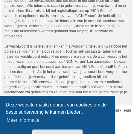
beveiligd door de privacywetgeving die geldt in het land waar dit forum
gehost wordt. Alle informatie naast je gebruikersnaam, je wachtwoord en je
e-mailadres die vereist is bij het registratieproces op “NCN Forum” is
verplicht of optioneel, dat is een keuze van “NCN Forum”. Je hebt altijd zelf
de mogelijkheid te bepalen welke informatie van je account openbaar wordt
weergegeven. Verder heb je ook de mogelijkheid om in te stellen of je de e-
mails die automatisch worden gemaakt door de phpBB-software wil
ontvangen.
Je wachtwoord is versleuteld (en kan niet worden ontsleuteld) waardoor het
op een veilige manier is opgeslagen. Toch is het niet aan te raden dat je
hetzelfde wachtwoord gebruikt op meerdere websites. Je wachtwoord is het
middel waarmee je op je account op “NCN Forum” kan aanmelden, bewaar
het dus veilig en geef het nooit aan iemand van NCN Forum”, phpBB of een
andere derde partij. Als je het wachtwoord van je account bent vergeten, kun
je de “Ik ben mijn wachtwoord vergeten”-optie gebruiken bij het
aanmeldvenster. Dit proces vereist dat je gebruikersnaam en e-mailadres
opgeeft van je gebruikersaccount, waarna de phpBB-software een nieuw
wachtwoord zal genereren en zal opsturen naar het e-mailadres, zodat je je
opnieuw kunt aanmelden.
Deze website maakt gebruik van cookies om de
Nikon Club Nederland - Team
beste surfervaring te kunnen bieden.
Forum
Contact
Meer informatie
Copyright © Nikon Club Nederland 2023