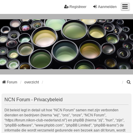
Registreer
Aanmelden
Forum
overzicht
k
NCN Forum - Privacybeleid
Dit beleid legt in detail uit hoe “NCN Forum” samen met zijn verbonden
diensten en bedrijven (hierna “wij”, “ons”, “onze”, “NCN Forum”,
“https://forum.nikon-club-nederland.nl”) en phpBB (hierna “zij”, “hun”, “zijn”,
“phpBB-software”, “www.phpbb.com”, “phpBB Limited”, “phpBB-teams”) de
informatie die wordt verzameld gedurende een bezoek aan dit forum, wordt