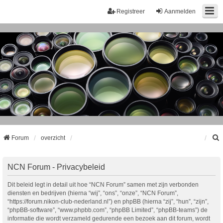
Registreer
Aanmelden
Forum
overzicht
k
NCN Forum - Privacybeleid
Dit beleid legt in detail uit hoe “NCN Forum” samen met zijn verbonden
diensten en bedrijven (hierna “wij”, “ons”, “onze”, “NCN Forum”,
“https://forum.nikon-club-nederland.nl”) en phpBB (hierna “zij”, “hun”, “zijn”,
“phpBB-software”, “www.phpbb.com”, “phpBB Limited”, “phpBB-teams”) de
informatie die wordt verzameld gedurende een bezoek aan dit forum, wordt