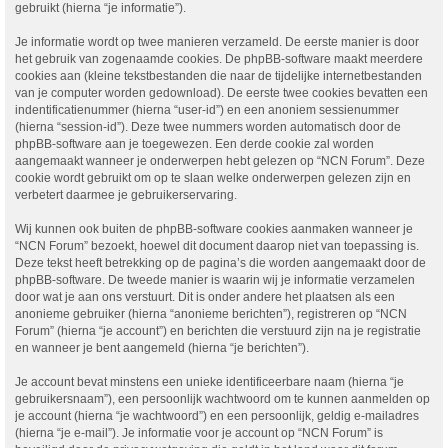
gebruikt (hierna “je informatie”).
Je informatie wordt op twee manieren verzameld. De eerste manier is door
het gebruik van zogenaamde cookies. De phpBB-software maakt meerdere
cookies aan (kleine tekstbestanden die naar de tijdelijke internetbestanden
van je computer worden gedownload). De eerste twee cookies bevatten een
indentificatienummer (hierna “user-id”) en een anoniem sessienummer
(hierna “session-id”). Deze twee nummers worden automatisch door de
phpBB-software aan je toegewezen. Een derde cookie zal worden
aangemaakt wanneer je onderwerpen hebt gelezen op “NCN Forum”. Deze
cookie wordt gebruikt om op te slaan welke onderwerpen gelezen zijn en
verbetert daarmee je gebruikerservaring.
Wij kunnen ook buiten de phpBB-software cookies aanmaken wanneer je
“NCN Forum” bezoekt, hoewel dit document daarop niet van toepassing is.
Deze tekst heeft betrekking op de pagina’s die worden aangemaakt door de
phpBB-software. De tweede manier is waarin wij je informatie verzamelen
door wat je aan ons verstuurt. Dit is onder andere het plaatsen als een
anonieme gebruiker (hierna “anonieme berichten”), registreren op “NCN
Forum” (hierna “je account”) en berichten die verstuurd zijn na je registratie
en wanneer je bent aangemeld (hierna “je berichten”).
Je account bevat minstens een unieke identificeerbare naam (hierna “je
gebruikersnaam”), een persoonlijk wachtwoord om te kunnen aanmelden op
je account (hierna “je wachtwoord”) en een persoonlijk, geldig e-mailadres
(hierna “je e-mail”). Je informatie voor je account op “NCN Forum” is