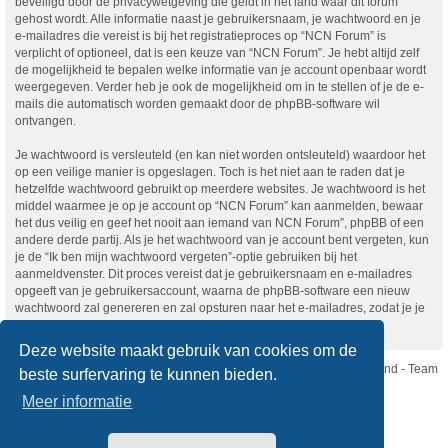
beveiligd door de privacywetgeving die geldt in het land waar dit forum
gehost wordt. Alle informatie naast je gebruikersnaam, je wachtwoord en je
e-mailadres die vereist is bij het registratieproces op “NCN Forum” is
verplicht of optioneel, dat is een keuze van “NCN Forum”. Je hebt altijd zelf
de mogelijkheid te bepalen welke informatie van je account openbaar wordt
weergegeven. Verder heb je ook de mogelijkheid om in te stellen of je de e-
mails die automatisch worden gemaakt door de phpBB-software wil
ontvangen.
Je wachtwoord is versleuteld (en kan niet worden ontsleuteld) waardoor het
op een veilige manier is opgeslagen. Toch is het niet aan te raden dat je
hetzelfde wachtwoord gebruikt op meerdere websites. Je wachtwoord is het
middel waarmee je op je account op “NCN Forum” kan aanmelden, bewaar
het dus veilig en geef het nooit aan iemand van NCN Forum”, phpBB of een
andere derde partij. Als je het wachtwoord van je account bent vergeten, kun
je de “Ik ben mijn wachtwoord vergeten”-optie gebruiken bij het
aanmeldvenster. Dit proces vereist dat je gebruikersnaam en e-mailadres
opgeeft van je gebruikersaccount, waarna de phpBB-software een nieuw
wachtwoord zal genereren en zal opsturen naar het e-mailadres, zodat je je
opnieuw kunt aanmelden.
Deze website maakt gebruik van cookies om de
Nikon Club Nederland - Team
beste surfervaring te kunnen bieden.
Forum
Contact
Meer informatie
Copyright © Nikon Club Nederland 2023