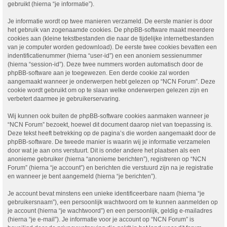
gebruikt (hierna “je informatie”).
Je informatie wordt op twee manieren verzameld. De eerste manier is door
het gebruik van zogenaamde cookies. De phpBB-software maakt meerdere
cookies aan (kleine tekstbestanden die naar de tijdelijke internetbestanden
van je computer worden gedownload). De eerste twee cookies bevatten een
indentificatienummer (hierna “user-id”) en een anoniem sessienummer
(hierna “session-id”). Deze twee nummers worden automatisch door de
phpBB-software aan je toegewezen. Een derde cookie zal worden
aangemaakt wanneer je onderwerpen hebt gelezen op “NCN Forum”. Deze
cookie wordt gebruikt om op te slaan welke onderwerpen gelezen zijn en
verbetert daarmee je gebruikerservaring.
Wij kunnen ook buiten de phpBB-software cookies aanmaken wanneer je
“NCN Forum” bezoekt, hoewel dit document daarop niet van toepassing is.
Deze tekst heeft betrekking op de pagina’s die worden aangemaakt door de
phpBB-software. De tweede manier is waarin wij je informatie verzamelen
door wat je aan ons verstuurt. Dit is onder andere het plaatsen als een
anonieme gebruiker (hierna “anonieme berichten”), registreren op “NCN
Forum” (hierna “je account”) en berichten die verstuurd zijn na je registratie
en wanneer je bent aangemeld (hierna “je berichten”).
Je account bevat minstens een unieke identificeerbare naam (hierna “je
gebruikersnaam”), een persoonlijk wachtwoord om te kunnen aanmelden op
je account (hierna “je wachtwoord”) en een persoonlijk, geldig e-mailadres
(hierna “je e-mail”). Je informatie voor je account op “NCN Forum” is