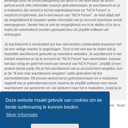
beveiligd door de privacywetgeving die geldt in het land waar dit forum
gehost wordt. Alle informatie naast je gebruikersnaam, je wachtwoord en je
e-mailadres die vereist is bij het registratieproces op “NCN Forum” is
verplicht of optioneel, dat is een keuze van “NCN Forum”. Je hebt altijd zelf
de mogelijkheid te bepalen welke informatie van je account openbaar wordt
weergegeven. Verder heb je ook de mogelijkheid om in te stellen of je de e-
mails die automatisch worden gemaakt door de phpBB-software wil
ontvangen.
Je wachtwoord is versleuteld (en kan niet worden ontsleuteld) waardoor het
op een veilige manier is opgeslagen. Toch is het niet aan te raden dat je
hetzelfde wachtwoord gebruikt op meerdere websites. Je wachtwoord is het
middel waarmee je op je account op “NCN Forum” kan aanmelden, bewaar
het dus veilig en geef het nooit aan iemand van NCN Forum”, phpBB of een
andere derde partij. Als je het wachtwoord van je account bent vergeten, kun
je de “Ik ben mijn wachtwoord vergeten”-optie gebruiken bij het
aanmeldvenster. Dit proces vereist dat je gebruikersnaam en e-mailadres
opgeeft van je gebruikersaccount, waarna de phpBB-software een nieuw
wachtwoord zal genereren en zal opsturen naar het e-mailadres, zodat je je
opnieuw kunt aanmelden.
Deze website maakt gebruik van cookies om de
Nikon Club Nederland - Team
beste surfervaring te kunnen bieden.
Forum
Contact
Meer informatie
Copyright © Nikon Club Nederland 2023