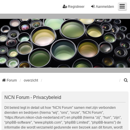
Registreer
Aanmelden
Forum
overzicht
k
NCN Forum - Privacybeleid
Dit beleid legt in detail uit hoe “NCN Forum” samen met zijn verbonden
diensten en bedrijven (hierna “wij”, “ons”, “onze”, “NCN Forum”,
“https://forum.nikon-club-nederland.nl”) en phpBB (hierna “zij”, “hun”, “zijn”,
“phpBB-software”, “www.phpbb.com”, “phpBB Limited”, “phpBB-teams”) de
informatie die wordt verzameld gedurende een bezoek aan dit forum, wordt