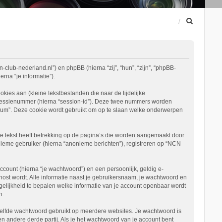
Z
o
e
k
-club-nederland.nl”) en phpBB (hierna “zij”, “hun”, “zijn”, “phpBB-
na “je informatie”).
es aan (kleine tekstbestanden die naar de tijdelijke
 sessienummer (hierna “session-id”). Deze twee nummers worden
m”. Deze cookie wordt gebruikt om op te slaan welke onderwerpen
 tekst heeft betrekking op de pagina’s die worden aangemaakt door
nieme gebruiker (hierna “anonieme berichten”), registreren op “NCN
ount (hierna “je wachtwoord”) en een persoonlijk, geldig e-
ehost wordt. Alle informatie naast je gebruikersnaam, je wachtwoord en
mogelijkheid te bepalen welke informatie van je account openbaar wordt
n.
etzelfde wachtwoord gebruikt op meerdere websites. Je wachtwoord is
andere derde partij. Als je het wachtwoord van je account bent