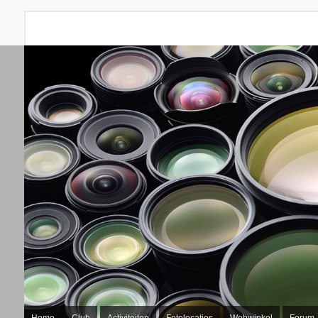
Home
Club
Activiteiten
Fotolocaties
Webwinkel
Forum