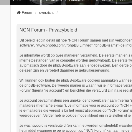
Forum
overzicht
NCN Forum - Privacybeleid
Dit beleid legt in detail uit hoe “NCN Forum” samen met zijn verbonden 
software”, “www.phpbb.com”, “phpBB Limited”, “phpBB-teams”) de inform
Je informatie wordt op twee manieren verzameld. De eerste manier is
internetbestanden van je computer worden gedownload). De eerste tw
automatisch door de phpBB-software aan je toegewezen. Een derde c
gelezen zijn en verbetert daarmee je gebruikerservaring.
Wij kunnen ook buiten de phpBB-software cookies aanmaken wanneer j
de phpBB-software. De tweede manier is waarin wij je informatie verza
Forum” (hierna “je account”) en berichten die verstuurd zijn na je regi
Je account bevat minstens een unieke identificeerbare naam (hierna “
mailadres (hierna “je e-mail”). Je informatie voor je account op “NCN 
je e-mailadres die vereist is bij het registratieproces op “NCN Forum” 
weergegeven. Verder heb je ook de mogelijkheid om in te stellen of 
Je wachtwoord is versleuteld (en kan niet worden ontsleuteld) waardoo
het middel waarmee je op je account op “NCN Forum” kan aanmelden, b