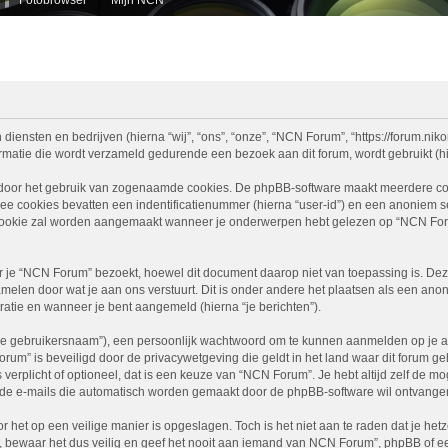
diensten en bedrijven (hierna “wij”, “ons”, “onze”, “NCN Forum”, “https://forum.nikon
atie die wordt verzameld gedurende een bezoek aan dit forum, wordt gebruikt (hier
 door het gebruik van zogenaamde cookies. De phpBB-software maakt meerdere cooki
ee cookies bevatten een indentificatienummer (hierna “user-id”) en een anoniem
ookie zal worden aangemaakt wanneer je onderwerpen hebt gelezen op “NCN Foru
e “NCN Forum” bezoekt, hoewel dit document daarop niet van toepassing is. Deze
melen door wat je aan ons verstuurt. Dit is onder andere het plaatsen als een ano
stratie en wanneer je bent aangemeld (hierna “je berichten”).
je gebruikersnaam”), een persoonlijk wachtwoord om te kunnen aanmelden op je acc
Forum” is beveiligd door de privacywetgeving die geldt in het land waar dit forum g
is verplicht of optioneel, dat is een keuze van “NCN Forum”. Je hebt altijd zelf de 
je de e-mails die automatisch worden gemaakt door de phpBB-software wil ontvange
r het op een veilige manier is opgeslagen. Toch is het niet aan te raden dat je h
ewaar het dus veilig en geef het nooit aan iemand van NCN Forum”, phpBB of een 