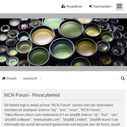
Registreer
Aanmelden
Forum
overzicht
k
NCN Forum - Privacybeleid
Dit beleid legt in detail uit hoe “NCN Forum” samen met zijn verbonden
diensten en bedrijven (hierna “wij”, “ons”, “onze”, “NCN Forum”,
“https://forum.nikon-club-nederland.nl”) en phpBB (hierna “zij”, “hun”, “zijn”,
“phpBB-software”, “www.phpbb.com”, “phpBB Limited”, “phpBB-teams”) de
informatie die wordt verzameld gedurende een bezoek aan dit forum, wordt