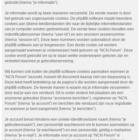
gebruikt (hierna “je informatie”).
Je informatie wordt op twee manieren verzameld. De eerste manier is door
het gebruik van zogenaamde cookies. De phpBB-software maakt meerdere
cookies aan (kleine tekstbestanden die naar de tijdelijke internetbestanden
van je computer worden gedownload). De eerste twee cookies bevatten een
indentificatienummer (hierna “user-id”) en een anoniem sessienummer
(hierna “session-id”). Deze twee nummers worden automatisch door de
phpBB-software aan je toegewezen. Een derde cookie zal worden
aangemaakt wanneer je onderwerpen hebt gelezen op “NCN Forum”. Deze
cookie wordt gebruikt om op te slaan welke onderwerpen gelezen zijn en
verbetert daarmee je gebruikerservaring.
Wij kunnen ook buiten de phpBB-software cookies aanmaken wanneer je
“NCN Forum” bezoekt, hoewel dit document daarop niet van toepassing is.
Deze tekst heeft betrekking op de pagina’s die worden aangemaakt door de
phpBB-software. De tweede manier is waarin wij je informatie verzamelen
door wat je aan ons verstuurt. Dit is onder andere het plaatsen als een
anonieme gebruiker (hierna “anonieme berichten”), registreren op “NCN
Forum” (hierna “je account”) en berichten die verstuurd zijn na je registratie
en wanneer je bent aangemeld (hierna “je berichten”).
Je account bevat minstens een unieke identificeerbare naam (hierna “je
gebruikersnaam”), een persoonlijk wachtwoord om te kunnen aanmelden op
je account (hierna “je wachtwoord”) en een persoonlijk, geldig e-mailadres
(hierna “je e-mail”). Je informatie voor je account op “NCN Forum” is