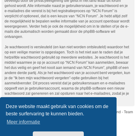
beveiligd door de privacywetgeving die geldt in het land waar dit forum
gehost wordt. Alle informatie naast je gebruikersnaam, je wachtwoord en je
e-mailadres die vereist is bij het registratieproces op “NCN Forum” is
verplicht of optioneel, dat is een keuze van “NCN Forum”. Je hebt altijd zelf
de mogelijkheid te bepalen welke informatie van je account openbaar wordt
weergegeven. Verder heb je ook de mogelijkheid om in te stellen of je de e-
mails die automatisch worden gemaakt door de phpBB-software wil
ontvangen.
Je wachtwoord is versleuteld (en kan niet worden ontsleuteld) waardoor het
op een veilige manier is opgeslagen. Toch is het niet aan te raden dat je
hetzelfde wachtwoord gebruikt op meerdere websites. Je wachtwoord is het
middel waarmee je op je account op “NCN Forum” kan aanmelden, bewaar
het dus veilig en geef het nooit aan iemand van NCN Forum”, phpBB of een
andere derde partij. Als je het wachtwoord van je account bent vergeten, kun
je de “Ik ben mijn wachtwoord vergeten”-optie gebruiken bij het
aanmeldvenster. Dit proces vereist dat je gebruikersnaam en e-mailadres
opgeeft van je gebruikersaccount, waarna de phpBB-software een nieuw
wachtwoord zal genereren en zal opsturen naar het e-mailadres, zodat je je
opnieuw kunt aanmelden.
Deze website maakt gebruik van cookies om de
Nikon Club Nederland - Team
beste surfervaring te kunnen bieden.
Forum
Contact
Meer informatie
Copyright © Nikon Club Nederland 2023