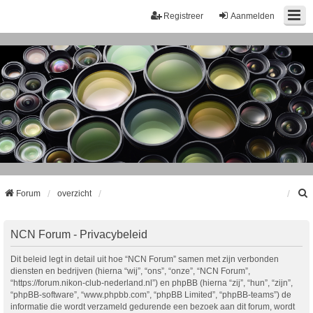
Registreer
Aanmelden
Forum
overzicht
k
NCN Forum - Privacybeleid
Dit beleid legt in detail uit hoe “NCN Forum” samen met zijn verbonden
diensten en bedrijven (hierna “wij”, “ons”, “onze”, “NCN Forum”,
“https://forum.nikon-club-nederland.nl”) en phpBB (hierna “zij”, “hun”, “zijn”,
“phpBB-software”, “www.phpbb.com”, “phpBB Limited”, “phpBB-teams”) de
informatie die wordt verzameld gedurende een bezoek aan dit forum, wordt