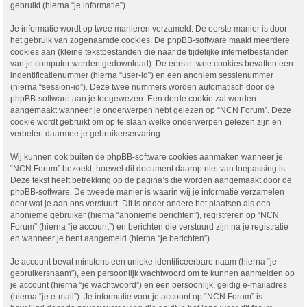
gebruikt (hierna “je informatie”).
Je informatie wordt op twee manieren verzameld. De eerste manier is door
het gebruik van zogenaamde cookies. De phpBB-software maakt meerdere
cookies aan (kleine tekstbestanden die naar de tijdelijke internetbestanden
van je computer worden gedownload). De eerste twee cookies bevatten een
indentificatienummer (hierna “user-id”) en een anoniem sessienummer
(hierna “session-id”). Deze twee nummers worden automatisch door de
phpBB-software aan je toegewezen. Een derde cookie zal worden
aangemaakt wanneer je onderwerpen hebt gelezen op “NCN Forum”. Deze
cookie wordt gebruikt om op te slaan welke onderwerpen gelezen zijn en
verbetert daarmee je gebruikerservaring.
Wij kunnen ook buiten de phpBB-software cookies aanmaken wanneer je
“NCN Forum” bezoekt, hoewel dit document daarop niet van toepassing is.
Deze tekst heeft betrekking op de pagina’s die worden aangemaakt door de
phpBB-software. De tweede manier is waarin wij je informatie verzamelen
door wat je aan ons verstuurt. Dit is onder andere het plaatsen als een
anonieme gebruiker (hierna “anonieme berichten”), registreren op “NCN
Forum” (hierna “je account”) en berichten die verstuurd zijn na je registratie
en wanneer je bent aangemeld (hierna “je berichten”).
Je account bevat minstens een unieke identificeerbare naam (hierna “je
gebruikersnaam”), een persoonlijk wachtwoord om te kunnen aanmelden op
je account (hierna “je wachtwoord”) en een persoonlijk, geldig e-mailadres
(hierna “je e-mail”). Je informatie voor je account op “NCN Forum” is