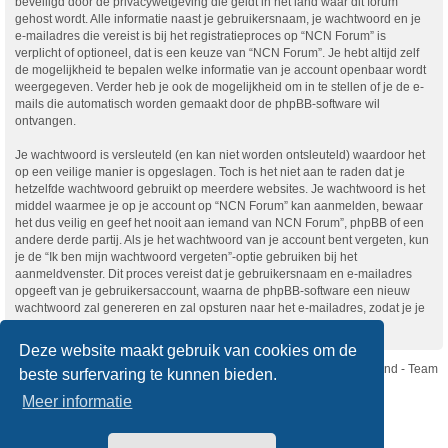
beveiligd door de privacywetgeving die geldt in het land waar dit forum
gehost wordt. Alle informatie naast je gebruikersnaam, je wachtwoord en je
e-mailadres die vereist is bij het registratieproces op “NCN Forum” is
verplicht of optioneel, dat is een keuze van “NCN Forum”. Je hebt altijd zelf
de mogelijkheid te bepalen welke informatie van je account openbaar wordt
weergegeven. Verder heb je ook de mogelijkheid om in te stellen of je de e-
mails die automatisch worden gemaakt door de phpBB-software wil
ontvangen.
Je wachtwoord is versleuteld (en kan niet worden ontsleuteld) waardoor het
op een veilige manier is opgeslagen. Toch is het niet aan te raden dat je
hetzelfde wachtwoord gebruikt op meerdere websites. Je wachtwoord is het
middel waarmee je op je account op “NCN Forum” kan aanmelden, bewaar
het dus veilig en geef het nooit aan iemand van NCN Forum”, phpBB of een
andere derde partij. Als je het wachtwoord van je account bent vergeten, kun
je de “Ik ben mijn wachtwoord vergeten”-optie gebruiken bij het
aanmeldvenster. Dit proces vereist dat je gebruikersnaam en e-mailadres
opgeeft van je gebruikersaccount, waarna de phpBB-software een nieuw
wachtwoord zal genereren en zal opsturen naar het e-mailadres, zodat je je
opnieuw kunt aanmelden.
Deze website maakt gebruik van cookies om de
Nikon Club Nederland - Team
beste surfervaring te kunnen bieden.
Forum
Contact
Meer informatie
Copyright © Nikon Club Nederland 2023